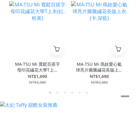
MA‧TSU Mi 寬鬆百搭字
MA‧TSU Mi 瑪娃愛心氣
母印花繡花大學T上衣
球亮片圖騰繡花長版上衣
(紅.粉黃)
(卡.深藍)
NT$1,690
NT$1,690
NT$3,380
NT$3,380