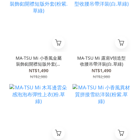
MA‧TSU Mi 小香風金屬
MA‧TSU Mi 露肩V領造型
裝飾釦開襟短版外套(粉
收腰吊帶洋裝(白.草綠)
紫.草綠)
NT$1,490
NT$1,490
NT$2,980
NT$2,980