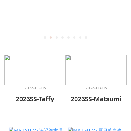
2026-03-05
2026-03-05
2026SS-Taffy
2026SS-Matsumi