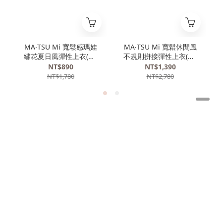
MA‧TSU Mi 寬鬆感瑪娃
MA‧TSU Mi 寬鬆休閒風
繡花夏日風彈性上衣(白.
不規則拼接彈性上衣(白.
深藍)
粉橘)
NT$890
NT$1,390
NT$1,780
NT$2,780