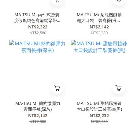
MA‧TSU Mi 兩件式套裝-
MA‧TSU Mi 尼龍機能抽
度假風純色寬肩鬆緊帶短
繩大口袋工裝寬褲(淺灰.
背心+鬆緊寬褲(卡.深灰)
黑)
NT$2,322
NT$2,142
NT$2,580
NT$2,380
MA‧TSU Mi 簡約微彈力
MA‧TSU Mi 甜酷風拉鍊
素面長褲(深灰)
大口袋設計工裝寬褲(黑)
NT$2,142
NT$2,232
NT$2,380
NT$2,480