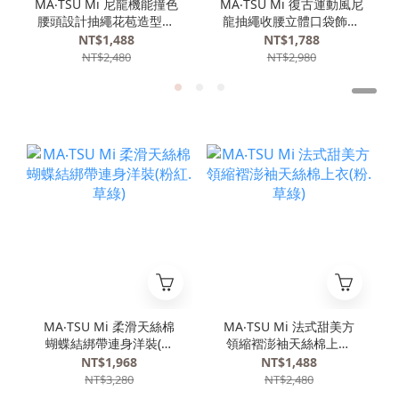
MA‧TSU Mi 尼龍機能撞色
MA‧TSU Mi 復古運動風尼
腰頭設計抽繩花苞造型球
龍抽繩收腰立體口袋飾帶
型短裙(卡.黑)
造型運動寬褲(卡.黑)
NT$1,488
NT$1,788
NT$2,480
NT$2,980
MA‧TSU Mi 柔滑天絲棉
MA‧TSU Mi 法式甜美方
蝴蝶結綁帶連身洋裝(粉
領縮褶澎袖天絲棉上衣
紅.草綠)
(粉.草綠)
NT$1,968
NT$1,488
NT$3,280
NT$2,480