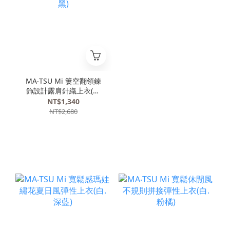
MA‧TSU Mi 簍空翻領鍊
飾設計露肩針織上衣(草
綠.黑)
NT$1,340
NT$2,680