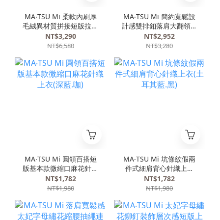
MA‧TSU Mi 柔軟內刷厚
MA‧TSU Mi 簡約寬鬆設
毛絨異材質拼接短版拉鍊
計感雙排釦落肩大翻領西
夾克外套(黑)
裝外套(深灰.黑)
NT$3,290
NT$2,952
NT$6,580
NT$3,280
MA‧TSU Mi 圓領百搭短
MA‧TSU Mi 坑條紋假兩
版基本款微縮口麻花針織
件式細肩背心針織上衣
上衣(深藍.咖)
(土耳其藍.黑)
NT$1,782
NT$1,782
NT$1,980
NT$1,980