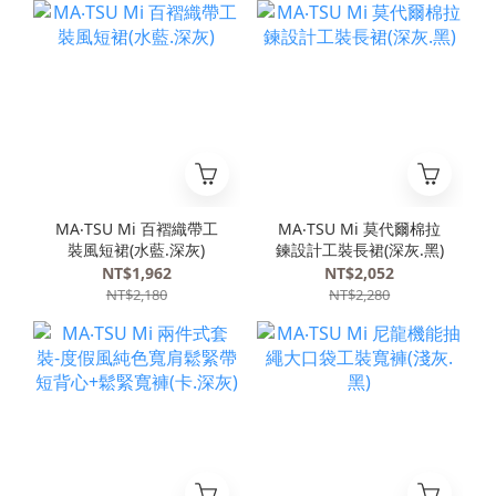
MA‧TSU Mi 百褶織帶工
MA‧TSU Mi 莫代爾棉拉
裝風短裙(水藍.深灰)
鍊設計工裝長裙(深灰.黑)
NT$1,962
NT$2,052
NT$2,180
NT$2,280