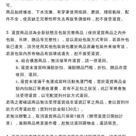
可。
商品如經修改、下水洗滌、有穿著使用痕跡、磨損、殘留氣味、配
件不全，使其缺乏完整性即失去再販售價值時，恕不接受退貨。
3.
退貨商品須為全新狀態且包裝完整商品（保持退貨商品之內外
包裝、吊牌、贈品等完整性），並以原始包裝方式寄回，若原外包
裝已遺失，請另使用其他包裝袋包覆於商品原廠包裝外來做寄送，
若原包裝內所有物品有損壞或遺失，恕不接受退貨。
a.
組合優惠商品，無法做單件退貨，請一併退回。
b.
退貨未達當時滿額折扣、滿額贈品門檻，折扣、贈品亦需
收回、退回。
c.
退貨未達滿千免運或當時活動免運門檻，需於退貨商品金
額內扣除訂單應收運費，若有不足扣之狀況，此訂單將會無
法受理退貨，以宅配貨到付款方式退回。
若瑪之蜜確認商品無法受理退貨或非退貨訂單之商品，會以貨到付
0
款方式寄還給您（貨到付款金額13
元）。
1
若無法聯繫上，取消退貨商品只保留
個月（辦理退貨日開始計
算），逾期商品將直接作廢，恕無法退回購物金，還請留意。