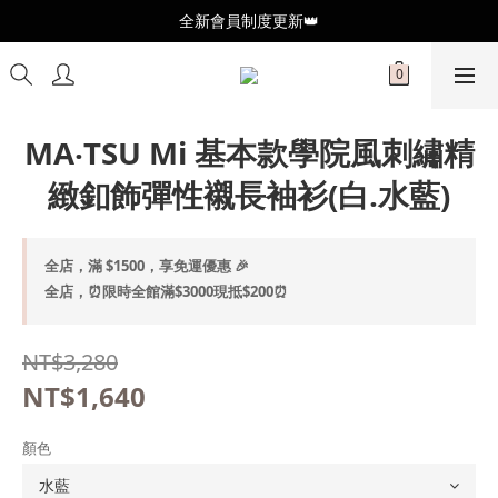
全新會員制度更新👑
全新會員制度更新👑
加入官方LINE🥰最新優惠資訊不錯過
全新會員制度更新👑
MA‧TSU Mi 基本款學院風刺繡精
緻釦飾彈性襯長袖衫(白.水藍)
全店，滿 $1500，享免運優惠 🎉
全店，⏰限時全館滿$3000現抵$200⏰
NT$3,280
NT$1,640
顏色