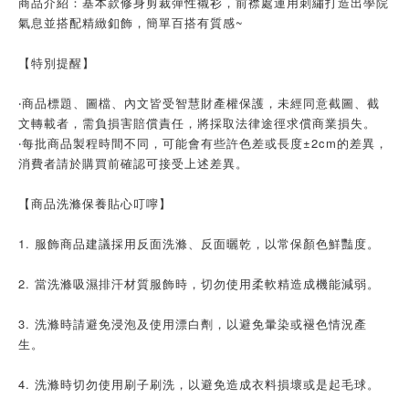
商品介紹：基本款修身剪裁彈性襯衫，前襟處運用刺繡打造出學院
氣息並搭配精緻釦飾，簡單百搭有質感~
【特別提醒】
‧商品標題、圖檔、內文皆受智慧財產權保護，未經同意截圖、截
文轉載者，需負損害賠償責任，將採取法律途徑求償商業損失。
‧每批商品製程時間不同，可能會有些許色差或長度±2cm的差異，
消費者請於購買前確認可接受上述差異。
【商品洗滌保養貼心叮嚀】
1. 服飾商品建議採用反面洗滌、反面曬乾，以常保顏色鮮豔度。
2. 當洗滌吸濕排汗材質服飾時，切勿使用柔軟精造成機能減弱。
3. 洗滌時請避免浸泡及使用漂白劑，以避免暈染或褪色情況產
生。
4. 洗滌時切勿使用刷子刷洗，以避免造成衣料損壞或是起毛球。