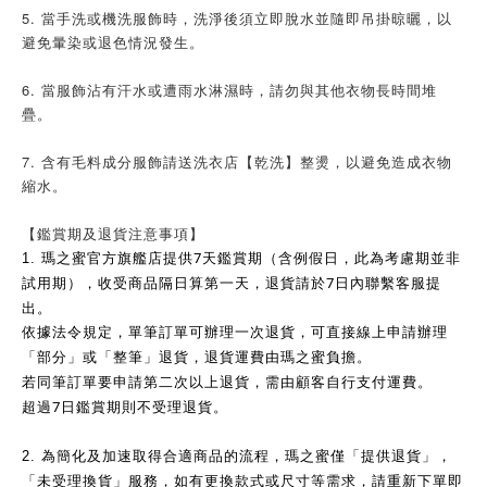
5. 當手洗或機洗服飾時，洗淨後須立即脫水並隨即吊掛晾曬，以
避免暈染或退色情況發生。
6. 當服飾沾有汗水或遭雨水淋濕時，請勿與其他衣物長時間堆
疊。
7. 含有毛料成分服飾請送洗衣店【乾洗】整燙，以避免造成衣物
縮水。
【鑑賞期及退貨注意事項】
7
1.
瑪之蜜官方旗艦店提供
天鑑賞期（含例假日，此為考慮期並非
7
試用期），收受商品隔日算第一天，退貨請於
日內聯繫客服提
出。
依據法令規定，單筆訂單可辦理一次退貨，可直接線上申請辦理
「部分」或「整筆」退貨，退貨運費由瑪之蜜負擔。
若同筆訂單要申請第二次以上退貨，需由顧客自行支付運費。
7
超過
日鑑賞期則不受理退貨。
2.
為簡化及加速取得合適商品的流程，瑪之蜜僅「提供退貨」，
「未受理換貨」服務，如有更換款式或尺寸等需求，請重新下單即