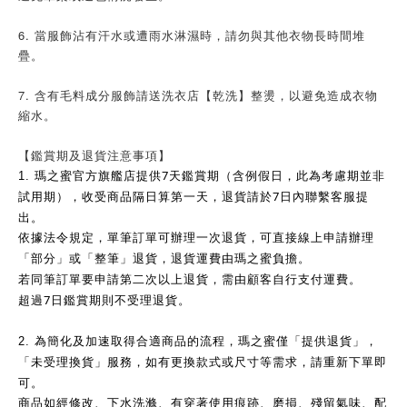
6. 當服飾沾有汗水或遭雨水淋濕時，請勿與其他衣物長時間堆
疊。
7. 含有毛料成分服飾請送洗衣店【乾洗】整燙，以避免造成衣物
縮水。
【鑑賞期及退貨注意事項】
7
1.
瑪之蜜官方旗艦店提供
天鑑賞期（含例假日，此為考慮期並非
7
試用期），收受商品隔日算第一天，退貨請於
日內聯繫客服提
出。
依據法令規定，單筆訂單可辦理一次退貨，可直接線上申請辦理
「部分」或「整筆」退貨，退貨運費由瑪之蜜負擔。
若同筆訂單要申請第二次以上退貨，需由顧客自行支付運費。
7
超過
日鑑賞期則不受理退貨。
2.
為簡化及加速取得合適商品的流程，瑪之蜜僅「提供退貨」，
「未受理換貨」服務，如有更換款式或尺寸等需求，請重新下單即
可。
商品如經修改、下水洗滌、有穿著使用痕跡、磨損、殘留氣味、配