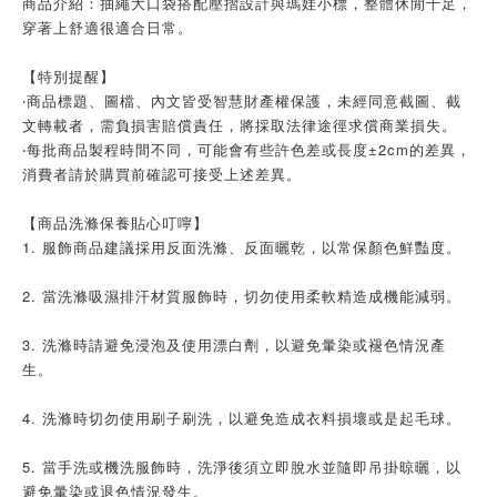
商品介紹：抽繩大口袋搭配壓摺設計與瑪娃小標，整體休閒十足，
穿著上舒適很適合日常。
【特別提醒】
‧商品標題、圖檔、內文皆受智慧財產權保護，未經同意截圖、截
文轉載者，需負損害賠償責任，將採取法律途徑求償商業損失。
‧每批商品製程時間不同，可能會有些許色差或長度±2cm的差異，
消費者請於購買前確認可接受上述差異。
【商品洗滌保養貼心叮嚀】
1. 服飾商品建議採用反面洗滌、反面曬乾，以常保顏色鮮豔度。
2. 當洗滌吸濕排汗材質服飾時，切勿使用柔軟精造成機能減弱。
3. 洗滌時請避免浸泡及使用漂白劑，以避免暈染或褪色情況產
生。
4. 洗滌時切勿使用刷子刷洗，以避免造成衣料損壞或是起毛球。
5. 當手洗或機洗服飾時，洗淨後須立即脫水並隨即吊掛晾曬，以
避免暈染或退色情況發生。