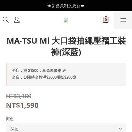
全新會員制度更新👑
全新會員制度更新👑
加入官方LINE🥰最新優惠資訊不錯過
全新會員制度更新👑
MA‧TSU Mi 大口袋抽繩壓褶工裝
褲(深藍)
全店，滿 $1500，享免運優惠 🎉
全店，⏰限時全館滿$3000現抵$200⏰
NT$3,180
NT$1,590
顏色