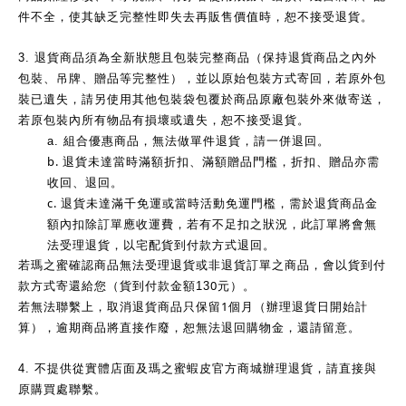
件不全，使其缺乏完整性即失去再販售價值時，恕不接受退貨。
3.
退貨商品須為全新狀態且包裝完整商品（保持退貨商品之內外
包裝、吊牌、贈品等完整性），並以原始包裝方式寄回，若原外包
裝已遺失，請另使用其他包裝袋包覆於商品原廠包裝外來做寄送，
若原包裝內所有物品有損壞或遺失，恕不接受退貨。
a.
組合優惠商品，無法做單件退貨，請一併退回。
b.
退貨未達當時滿額折扣、滿額贈品門檻，折扣、贈品亦需
收回、退回。
c.
退貨未達滿千免運或當時活動免運門檻，需於退貨商品金
額內扣除訂單應收運費，若有不足扣之狀況，此訂單將會無
法受理退貨，以宅配貨到付款方式退回。
若瑪之蜜確認商品無法受理退貨或非退貨訂單之商品，會以貨到付
0
款方式寄還給您（貨到付款金額13
元）。
1
若無法聯繫上，取消退貨商品只保留
個月（辦理退貨日開始計
算），逾期商品將直接作廢，恕無法退回購物金，還請留意。
4.
不提供從實體店面及瑪之蜜蝦皮官方商城辦理退貨，請直接與
原購買處聯繫。