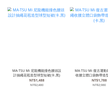
MA‧TSU Mi 尼龍機能撞色腰頭設
MA‧TSU Mi 復古
計抽繩花苞造型球型短裙(卡.黑)
收腰立體口袋飾帶造
(卡.黑)
NT$1,488
NT$1,788
NT$2,480
NT$2,980