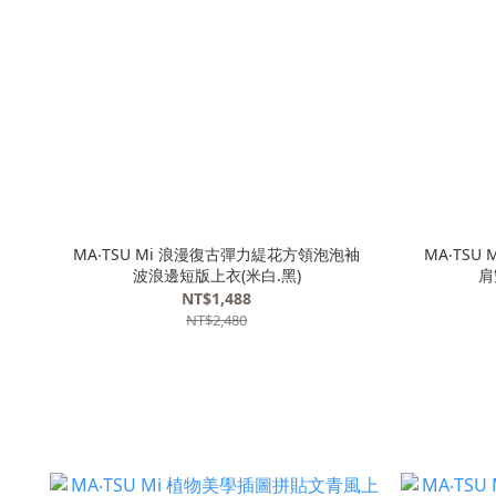
MA‧TSU Mi 浪漫復古彈力緹花方領泡泡袖
MA‧TS
波浪邊短版上衣(米白.黑)
肩
NT$1,488
NT$2,480