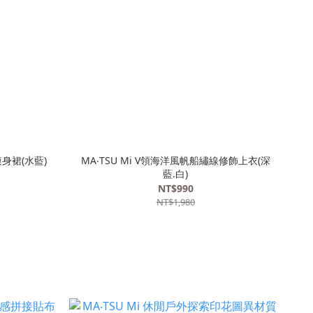
連身裙(水藍)
MA‧TSU Mi V領海洋風帆船繡線修飾上衣(深
藍.白)
NT$990
NT$1,980