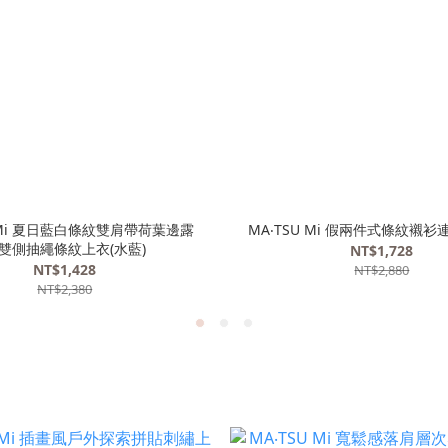
U Mi 夏日藍白條紋雙肩帶荷葉邊露
MA‧TSU Mi 假兩件式條紋襯衫
雙側抽繩條紋上衣(水藍)
NT$1,728
NT$1,428
NT$2,880
NT$2,380