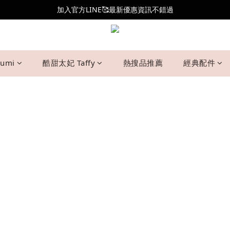
全新會員制度更新👑
加入官方LINE🥰最新優惠資訊不錯過
全新會員制度更新👑
umi
酷甜太妃 Taffy
熱搜品推薦
經典配件