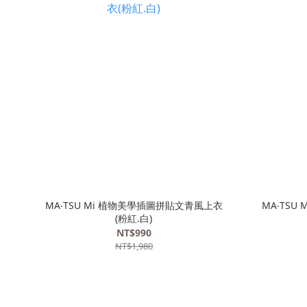
MA‧TSU Mi 植物美學插圖拼貼文青風上衣
MA‧TS
(粉紅.白)
NT$990
NT$1,980