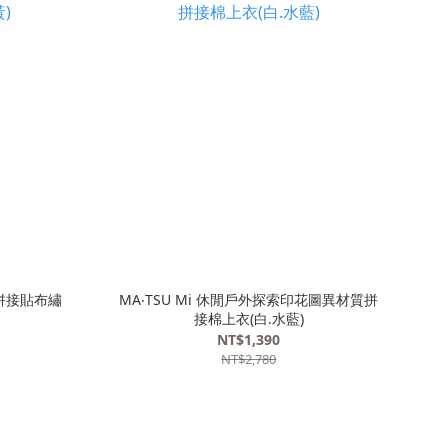
感拼接貼布繡
MA‧TSU Mi 休閒戶外探索印花圖異材質拼
接棉上衣(白.水藍)
NT$1,390
NT$2,780