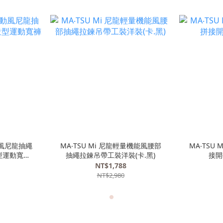
運動風尼龍抽繩
MA‧TSU Mi 尼龍輕量機能風腰部
MA‧TSU
型運動寬褲
抽繩拉鍊吊帶工裝洋裝(卡.黑)
接開
NT$1,788
NT$2,980