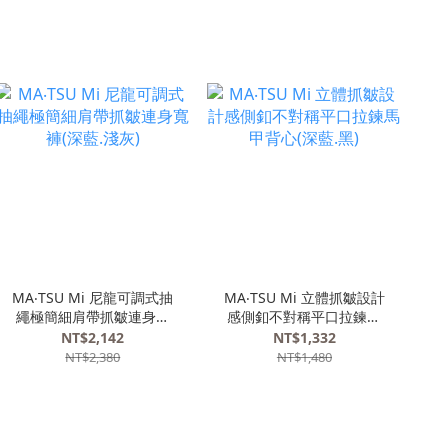
MA‧TSU Mi 尼龍可調式抽
MA‧TSU Mi 立體抓皺設計
M
繩極簡細肩帶抓皺連身寬
感側釦不對稱平口拉鍊馬
褲(深藍.淺灰)
甲背心(深藍.黑)
NT$2,142
NT$1,332
NT$2,380
NT$1,480