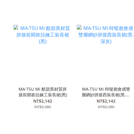
MA‧TSU Mi 酷甜異材質拼
MA‧TSU Mi 時髦都會感雙
接前開衩拉鍊工裝長裙(黑)
層網紗拼接西裝長裙(黑.深
灰)
NT$2,142
NT$2,142
NT$2,380
NT$2,380