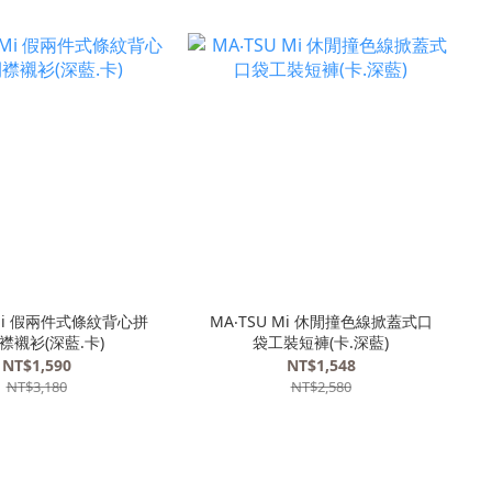
 Mi 假兩件式條紋背心拼
MA‧TSU Mi 休閒撞色線掀蓋式口
襟襯衫(深藍.卡)
袋工裝短褲(卡.深藍)
NT$1,590
NT$1,548
NT$3,180
NT$2,580