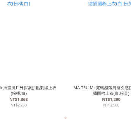
U Mi 插畫風戶外探索拼貼刺繡上衣
MA‧TSU Mi 寬鬆感落肩層次
(粉橘.白)
插圖棉上衣(白.粉黃)
NT$1,368
NT$1,290
NT$2,280
NT$2,580