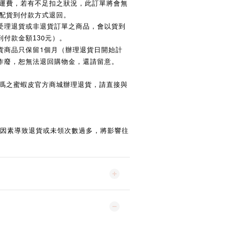
運費，若有不足扣之狀況，此訂單將會無
配貨到付款方式退回。
受理退貨或非退貨訂單之商品，會以貨到
0
付款金額13
元）。
1
貨商品只保留
個月（辦理退貨日開始計
作廢，恕無法退回購物金，還請留意。
瑪之蜜蝦皮官方商城辦理退貨，請直接與
因素導致退貨或未領次數過多，將影響往
。