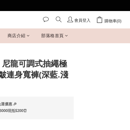
會員登入
立即購買
購物車(0)
商店介紹
部落格首頁
 Mi 尼龍可調式抽繩極
皺連身寬褲(深藍.淺
運優惠 🎉
00現抵$200⏰