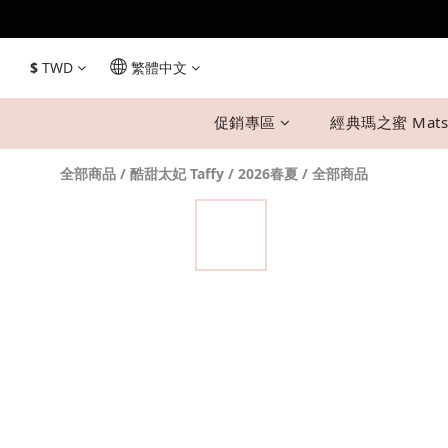
$
TWD
繁體中文
促銷專區
經典瑪之蜜 Mats
全部商品
/
酷甜太妃 Taffy
/
2026春夏
/
全部商品