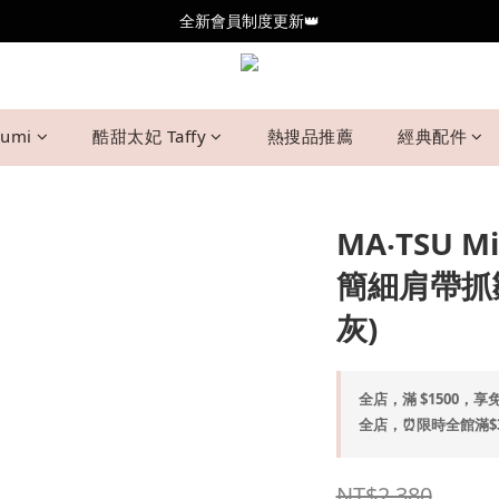
全新會員制度更新👑
全新會員制度更新👑
加入官方LINE🥰最新優惠資訊不錯過
全新會員制度更新👑
umi
酷甜太妃 Taffy
熱搜品推薦
經典配件
MA‧TSU
簡細肩帶抓
灰)
全店，滿 $1500，享免
全店，⏰限時全館滿$30
NT$2,380