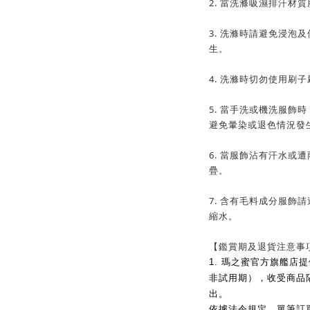
2. 當洗滌吸濕排汗材
3. 洗滌時請避免浸泡
生。
4. 洗滌時切勿使用刷
5. 當手洗或機洗服飾
避免暈染或退色情況發
6. 當服飾沾有汗水或
疊。
7. 含有毛料成分服飾
縮水。
【鑑賞期及退貨注意事
1.
瑪之蜜官方旗艦店提
非試用期），收受商品
出。
依據法令規定，單筆訂