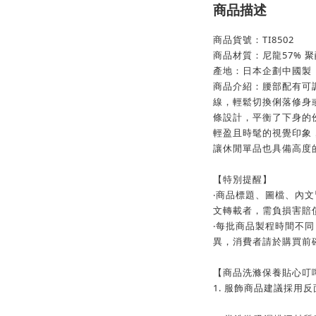
商品描述
商品貨號：TI8502
商品材質：尼龍57% 聚
產地：日本企劃中國製
商品介紹：腰部配有可
線，輕鬆切換俐落修身
條設計，平衡了下身的
輕盈且時髦的視覺印象
讓休閒單品也具備高度的造型
【特別提醒】
‧商品標題、圖檔、內
文轉載者，需負損害賠
‧每批商品製程時間不同
異，消費者請於購買前
【商品洗滌保養貼心叮
1. 服飾商品建議採用