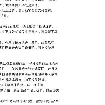
貨，退貨運費由瑪之蜜負擔。
次以上退貨，需由顧客自行支付運費。
理退貨。
適商品的流程，瑪之蜜僅「提供退貨」，
如有更換款式或尺寸等需求，請重新下單
滌、有穿著使用痕跡、磨損、殘留氣味、
整性即失去再販售價值時，恕不接受退
態且包裝完整商品（保持退貨商品之內外
整性），並以原始包裝方式寄回，若原外
其他包裝袋包覆於商品原廠包裝外來做寄
品有損壞或遺失，恕不接受退貨。
，無法做單件退貨，請一併退回。
滿額折扣、滿額贈品門檻，折扣、贈品亦需
運或當時活動免運門檻，需於退貨商品金