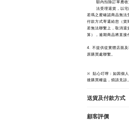
額內扣除訂單應收
法受理退貨，以宅
若瑪之蜜確認商品無法
付款方式寄還給您（貨到
若無法聯繫上，取消退
算），逾期商品將直接
4.
不提供從實體店面及
原購買處聯繫。
※
貼心叮嚀：如因個人
後購買權益，煩請見諒
送貨及付款方式
顧客評價