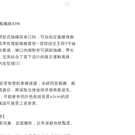
酯纖維43%
調節式抽繩與束口扣，可自由定義腰身曲
或率性寬鬆兩種廓形✨背部採交叉與Y字線
份量感，褲口內側附有可調節抽繩，帶出
，完美結合了當下流行的復古運動風格，
感🏃‍♀️
文皆受智慧財產權保護，未經同意截圖、截
償責任，將採取法律途徑求償商業損失。
，可能會有些許色差或長度±2cm的差
確認可接受上述差異。
嚀】
反面洗滌、反面曬乾，以常保顏色鮮豔度。