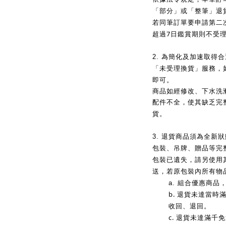
「部分」或「整筆」退
若同筆訂單要申請第二
7
超過
日鑑賞期則不受
2.
為簡化及加速取得合
「未受理換貨」服務，
即可。
商品如經修改、下水洗
配件不全，使其缺乏完
貨。
3.
退貨商品須為全新狀
包裝、吊牌、贈品等完
包裝已遺失，請另使用
送，若原包裝內所有物
a.
組合優惠商品
b.
退貨未達當時
收回、退回。
c.
退貨未達滿千免