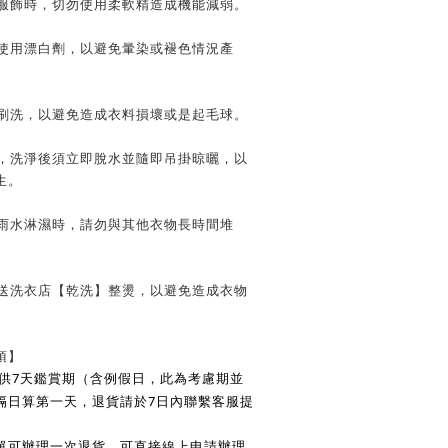
質服飾時，切勿使用柔軟精造成機能減弱。
及使用漂白劑，以避免暈染或褪色情況產
子刷洗，以避免造成衣料損壞或是起毛球。
時，洗淨後須立即脫水並隨即吊掛晾曬，以
生。
遭雨水淋濕時，請勿與其他衣物長時間堆
請送洗衣店【乾洗】整燙，以避免造成衣物
項】
7
供
天鑑賞期（含例假日，此為考慮期並
7
隔日算第一天，退貨請於
日內聯繫客服提
單可辦理一次退貨，可直接線上申請辦理