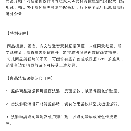
商品介紹：內裡鋪棉設計有保暖效果🔥異材質撞色翻領搭配大口袋
剪裁，袖口內側撞色處理豐富搭配亮點，時下秋冬流行巴恩風感時
髦外套🤎
【特別提醒】
‧商品標題、圖檔、內文皆受智慧財產權保護，未經同意截圖、截
文轉載者，需負損害賠償責任，將採取法律途徑求償商業損失。
‧每批商品製程時間不同，可能會有些許色差或長度±2cm的差異，
消費者請於購買前確認可接受上述差異。
【商品洗滌保養貼心叮嚀】
1. 服飾商品建議採用反面洗滌、反面曬乾，以常保顏色鮮豔度。
2. 當洗滌吸濕排汗材質服飾時，切勿使用柔軟精造成機能減弱。
3. 洗滌時請避免浸泡及使用漂白劑，以避免暈染或褪色情況產
生。