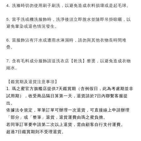
4. 洗滌時切勿使用刷子刷洗，以避免造成衣料損壞或是起毛球。
5. 當手洗或機洗服飾時，洗淨後須立即脫水並隨即吊掛晾曬，以
避免暈染或退色情況發生。
6. 當服飾沾有汗水或遭雨水淋濕時，請勿與其他衣物長時間堆
疊。
7. 含有毛料成分服飾請送洗衣店【乾洗】整燙，以避免造成衣物
縮水。
【鑑賞期及退貨注意事項】
7
1.
瑪之蜜官方旗艦店提供
天鑑賞期（含例假日，此為考慮期並非
7
試用期），收受商品隔日算第一天，退貨請於
日內聯繫客服提
出。
依據法令規定，單筆訂單可辦理一次退貨，可直接線上申請辦理
「部分」或「整筆」退貨，退貨運費由瑪之蜜負擔。
若同筆訂單要申請第二次以上退貨，需由顧客自行支付運費。
7
超過
日鑑賞期則不受理退貨。