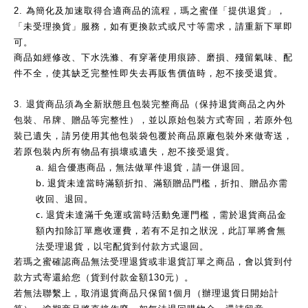
2.
為簡化及加速取得合適商品的流程，瑪之蜜僅「提供退貨」，
「未受理換貨」服務，如有更換款式或尺寸等需求，請重新下單即
可。
商品如經修改、下水洗滌、有穿著使用痕跡、磨損、殘留氣味、配
件不全，使其缺乏完整性即失去再販售價值時，恕不接受退貨。
3.
退貨商品須為全新狀態且包裝完整商品（保持退貨商品之內外
包裝、吊牌、贈品等完整性），並以原始包裝方式寄回，若原外包
裝已遺失，請另使用其他包裝袋包覆於商品原廠包裝外來做寄送，
若原包裝內所有物品有損壞或遺失，恕不接受退貨。
a.
組合優惠商品，無法做單件退貨，請一併退回。
b.
退貨未達當時滿額折扣、滿額贈品門檻，折扣、贈品亦需
收回、退回。
c.
退貨未達滿千免運或當時活動免運門檻，需於退貨商品金
額內扣除訂單應收運費，若有不足扣之狀況，此訂單將會無
法受理退貨，以宅配貨到付款方式退回。
若瑪之蜜確認商品無法受理退貨或非退貨訂單之商品，會以貨到付
0
款方式寄還給您（貨到付款金額13
元）。
1
若無法聯繫上，取消退貨商品只保留
個月（辦理退貨日開始計