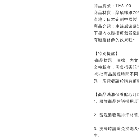
商品貨號：TE8103
商品材質：聚酯纖維70%
產地：日本企劃中國製
商品介紹：車線感滾邊
下擺內收壓摺剪裁營造
有顯瘦修飾的效果喔~
【特別提醒】
‧商品標題、圖檔、內
文轉載者，需負損害賠
‧每批商品製程時間不同
異，消費者請於購買前
【商品洗滌保養貼心叮
1. 服飾商品建議採用
2. 當洗滌吸濕排汗材
3. 洗滌時請避免浸泡
生。