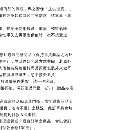
適商品的流程，瑪之蜜僅「提供退貨」，
如有更換款式或尺寸等需求，請重新下單
滌、有穿著使用痕跡、磨損、殘留氣味、
整性即失去再販售價值時，恕不接受退
態且包裝完整商品（保持退貨商品之內外
整性），並以原始包裝方式寄回，若原外
其他包裝袋包覆於商品原廠包裝外來做寄
品有損壞或遺失，恕不接受退貨。
，無法做單件退貨，請一併退回。
滿額折扣、滿額贈品門檻，折扣、贈品亦需
運或當時活動免運門檻，需於退貨商品金
運費，若有不足扣之狀況，此訂單將會無
配貨到付款方式退回。
受理退貨或非退貨訂單之商品，會以貨到
0
付款金額13
元）。