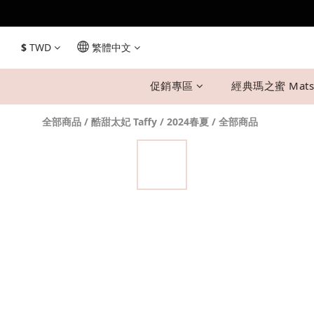
$
TWD
繁體中文
促銷專區
經典瑪之蜜 Mats
全部商品
/
酷甜太妃 Taffy
/
2024春夏
/
全部商品