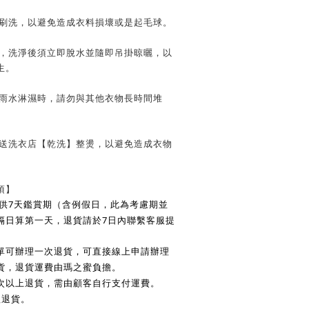
子刷洗，以避免造成衣料損壞或是起毛球。
時，洗淨後須立即脫水並隨即吊掛晾曬，以
生。
遭雨水淋濕時，請勿與其他衣物長時間堆
請送洗衣店【乾洗】整燙，以避免造成衣物
項】
7
供
天鑑賞期（含例假日，此為考慮期並
7
隔日算第一天，退貨請於
日內聯繫客服提
單可辦理一次退貨，可直接線上申請辦理
貨，退貨運費由瑪之蜜負擔。
次以上退貨，需由顧客自行支付運費。
理退貨。