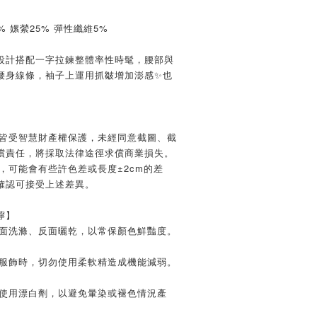
 嫘縈25% 彈性纖維5%
設計搭配一字拉鍊整體率性時髦，腰部與
腰身線條，袖子上運用抓皺增加澎感✨也
文皆受智慧財產權保護，未經同意截圖、截
償責任，將採取法律途徑求償商業損失。
，可能會有些許色差或長度±2cm的差
確認可接受上述差異。
嚀】
反面洗滌、反面曬乾，以常保顏色鮮豔度。
質服飾時，切勿使用柔軟精造成機能減弱。
及使用漂白劑，以避免暈染或褪色情況產