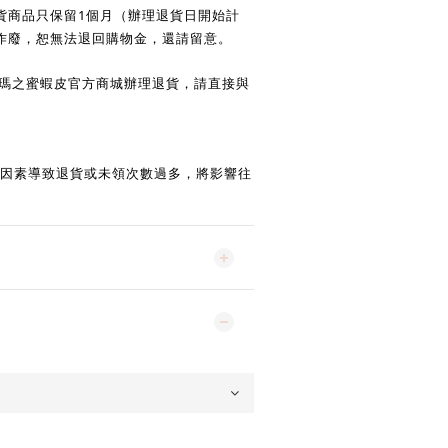
1
貨商品只保留
個月（辦理退貨日開始計
作廢，恕無法退回購物金，還請留意。
瑪之蜜蝦皮官方商城辦理退貨，請直接與
因素導致退貨或未領次數過多，將影響往
。