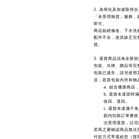
2.
為簡化及加速取得合
「未受理換貨」服務，
即可。
商品如經修改、下水洗
配件不全，使其缺乏完
貨。
3.
退貨商品須為全新狀
包裝、吊牌、贈品等完
包裝已遺失，請另使用
送，若原包裝內所有物
a.
組合優惠商品
b.
退貨未達當時
收回、退回。
c.
退貨未達滿千免
額內扣除訂單應收
法受理退貨，以宅
若瑪之蜜確認商品無法
付款方式寄還給您（貨到