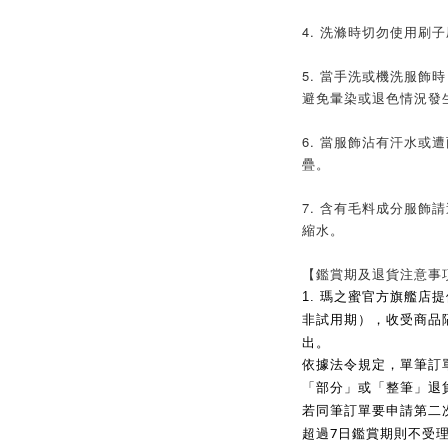
4. 洗滌時切勿使用刷
5. 當手洗或機洗服飾
避免暈染或退色情況發
6. 當服飾沾有汗水或
疊。
7. 含有毛料成分服飾
縮水。
【鑑賞期及退貨注意事
1.
瑪之蜜官方旗艦店提
非試用期），收受商品
出。
依據法令規定，單筆訂
「部分」或「整筆」退
若同筆訂單要申請第二
7
超過
日鑑賞期則不受