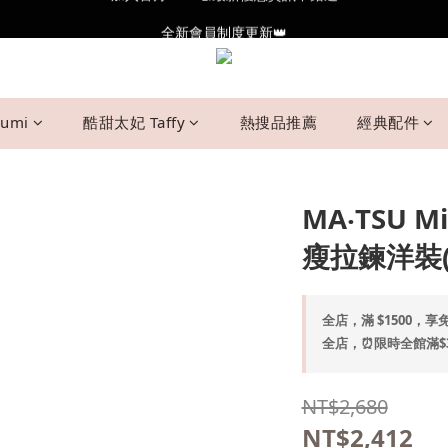
全新會員制度更新👑
全新會員制度更新👑
加入官方LINE🥰最新優惠資訊不錯過
全新會員制度更新👑
umi
酷甜太妃 Taffy
熱搜品推薦
經典配件
MA‧TSU
瘦拉鍊洋裝(
全店，滿 $1500，享免
全店，⏰限時全館滿$30
NT$2,680
NT$2,412