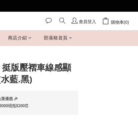
會員登入
立即購買
購物車(0)
商店介紹
部落格首頁
 Mi 挺版壓褶車線感顯
水藍.黑)
運優惠 🎉
00現抵$200⏰