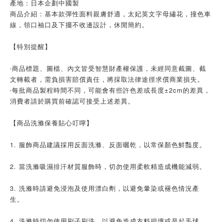
產地：日本企劃中國製
商品介紹：基本款彈性面料親膚舒適，太妃英文字母繡花，撞色車
線，領口袖口及下擺不收邊設計，休閒簡約。
【特別提醒】
‧商品標題、圖檔、內文皆受智慧財產權保護，未經同意截圖、截
文轉載者，需負損害賠償責任，將採取法律途徑求償商業損失。
‧每批商品製程時間不同，可能會有些許色差或長度±2cm的差異，
消費者請於購買前確認可接受上述差異。
【商品洗滌保養貼心叮嚀】
1. 服飾商品建議採用反面洗滌、反面曬乾，以常保顏色鮮豔度。
2. 當洗滌吸濕排汗材質服飾時，切勿使用柔軟精造成機能減弱。
3. 洗滌時請避免浸泡及使用漂白劑，以避免暈染或褪色情況產
生。
4. 洗滌時切勿使用刷子刷洗，以避免造成衣料損壞或是起毛球。