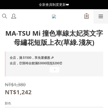
全新會員制度更新👑
全新會員制度更新👑
加入官方LINE🥰最新優惠資訊不錯過
全新會員制度更新👑
MA‧TSU Mi 撞色車線太妃英文字
母繡花短版上衣(草綠.淺灰)
全店，滿 $1500，享免運優惠 🎉
全店，⏰限時全館滿$3000現抵$200⏰
NT$1,380
NT$1,242
顏色