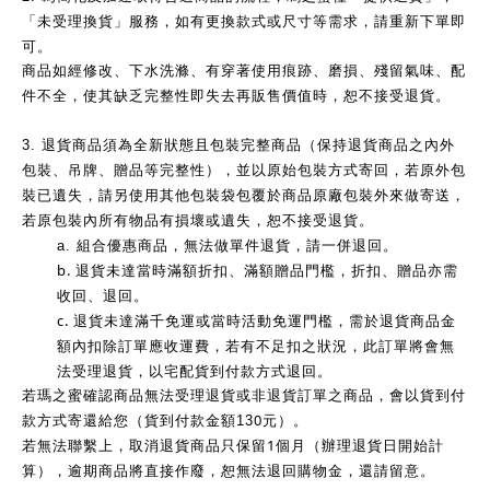
「未受理換貨」服務，如有更換款式或尺寸等需求，請重新下單即
可。
商品如經修改、下水洗滌、有穿著使用痕跡、磨損、殘留氣味、配
件不全，使其缺乏完整性即失去再販售價值時，恕不接受退貨。
3.
退貨商品須為全新狀態且包裝完整商品（保持退貨商品之內外
包裝、吊牌、贈品等完整性），並以原始包裝方式寄回，若原外包
裝已遺失，請另使用其他包裝袋包覆於商品原廠包裝外來做寄送，
若原包裝內所有物品有損壞或遺失，恕不接受退貨。
a.
組合優惠商品，無法做單件退貨，請一併退回。
b.
退貨未達當時滿額折扣、滿額贈品門檻，折扣、贈品亦需
收回、退回。
c.
退貨未達滿千免運或當時活動免運門檻，需於退貨商品金
額內扣除訂單應收運費，若有不足扣之狀況，此訂單將會無
法受理退貨，以宅配貨到付款方式退回。
若瑪之蜜確認商品無法受理退貨或非退貨訂單之商品，會以貨到付
0
款方式寄還給您（貨到付款金額13
元）。
1
若無法聯繫上，取消退貨商品只保留
個月（辦理退貨日開始計
算），逾期商品將直接作廢，恕無法退回購物金，還請留意。