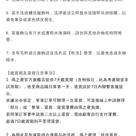
5. 當手洗或機洗服飾時，洗淨後須立即脫水並隨即吊掛晾曬，以
避免暈染或退色情況發生。
6. 當服飾沾有汗水或遭雨水淋濕時，請勿與其他衣物長時間堆
疊。
7. 含有毛料成分服飾請送洗衣店【乾洗】整燙，以避免造成衣物
縮水。
【鑑賞期及退貨注意事項】
7
1.
瑪之蜜官方旗艦店提供
天鑑賞期（含例假日，此為考慮期並非
7
試用期），收受商品隔日算第一天，退貨請於
日內聯繫客服提
出。
依據法令規定，單筆訂單可辦理一次退貨，可直接線上申請辦理
「部分」或「整筆」退貨，退貨運費由瑪之蜜負擔。
若同筆訂單要申請第二次以上退貨，需由顧客自行支付運費。
7
超過
日鑑賞期則不受理退貨。
2.
為簡化及加速取得合適商品的流程，瑪之蜜僅「提供退貨」，