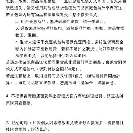
包裝、吊牌、贈品等完整性），並以原始包裝方式寄回，若原外包
裝已遺失，請另使用其他包裝袋包覆於商品原廠包裝外來做寄送，
若原包裝內所有物品有損壞或遺失，恕不接受退貨。
a.
組合優惠商品，無法做單件退貨，請一併退回。
b.
退貨未達當時滿額折扣、滿額贈品門檻，折扣、贈品亦需
收回、退回。
c.
退貨未達滿千免運或當時活動免運門檻，需於退貨商品金
額內扣除訂單應收運費，若有不足扣之狀況，此訂單將會無
法受理退貨，以宅配貨到付款方式退回。
若瑪之蜜確認商品無法受理退貨或非退貨訂單之商品，會以貨到付
0
款方式寄還給您（貨到付款金額13
元）。
1
若無法聯繫上，取消退貨商品只保留
個月（辦理退貨日開始計
算），逾期商品將直接作廢，恕無法退回購物金，還請留意。
4.
不提供從實體店面及瑪之蜜蝦皮官方商城辦理退貨，請直接與
原購買處聯繫。
※
貼心叮嚀：如因個人因素導致退貨或未領次數過多，將影響往
後購買權益，煩請見諒。