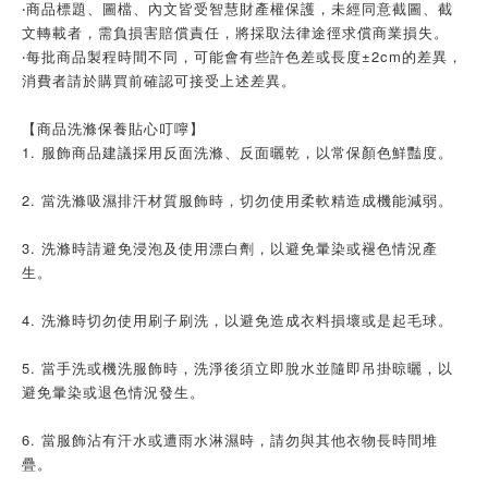
‧商品標題、圖檔、內文皆受智慧財產權保護，未經同意截圖、截
文轉載者，需負損害賠償責任，將採取法律途徑求償商業損失。
‧每批商品製程時間不同，可能會有些許色差或長度±2cm的差異，
消費者請於購買前確認可接受上述差異。
【商品洗滌保養貼心叮嚀】
1. 服飾商品建議採用反面洗滌、反面曬乾，以常保顏色鮮豔度。
2. 當洗滌吸濕排汗材質服飾時，切勿使用柔軟精造成機能減弱。
3. 洗滌時請避免浸泡及使用漂白劑，以避免暈染或褪色情況產
生。
4. 洗滌時切勿使用刷子刷洗，以避免造成衣料損壞或是起毛球。
5. 當手洗或機洗服飾時，洗淨後須立即脫水並隨即吊掛晾曬，以
避免暈染或退色情況發生。
6. 當服飾沾有汗水或遭雨水淋濕時，請勿與其他衣物長時間堆
疊。