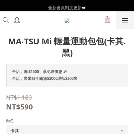
全新會員制度更新👑
全新會員制度更新👑
加入官方LINE🥰最新優惠資訊不錯過
全新會員制度更新👑
MA‧TSU Mi 輕量運動包包(卡其.
黑)
全店，滿 $1500，享免運優惠 🎉
全店，⏰限時全館滿$3000現抵$200⏰
NT$1,180
NT$590
顏色