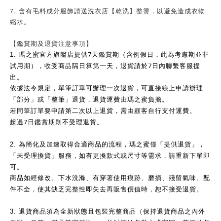
7. 含有毛料成分服飾請送洗衣店【乾洗】整燙，以避免造成衣物
縮水。
【鑑賞期及退貨注意事項】
7
1.
瑪之蜜官方旗艦店提供
天鑑賞期（含例假日，此為考慮期並非
7
試用期），收受商品隔日算第一天，退貨請於
日內聯繫客服提
出。
依據法令規定，單筆訂單可辦理一次退貨，可直接線上申請辦理
「部分」或「整筆」退貨，退貨運費由瑪之蜜負擔。
若同筆訂單要申請第二次以上退貨，需由顧客自行支付運費。
7
超過
日鑑賞期則不受理退貨。
2.
為簡化及加速取得合適商品的流程，瑪之蜜僅「提供退貨」，
「未受理換貨」服務，如有更換款式或尺寸等需求，請重新下單即
可。
商品如經修改、下水洗滌、有穿著使用痕跡、磨損、殘留氣味、配
件不全，使其缺乏完整性即失去再販售價值時，恕不接受退貨。
3.
退貨商品須為全新狀態且包裝完整商品（保持退貨商品之內外