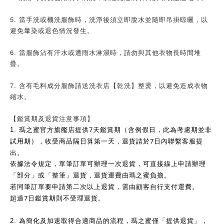
5. 當手洗或機洗服飾時，洗淨後須立即脫水並隨即吊掛晾曬，以
避免暈染或退色情況發生。
6. 當服飾沾有汗水或遭雨水淋濕時，請勿與其他衣物長時間堆
疊。
7. 含有毛料成分服飾請送洗衣店【乾洗】整燙，以避免造成衣物
縮水。
【鑑賞期及退貨注意事項】
7
1.
瑪之蜜官方旗艦店提供
天鑑賞期（含例假日，此為考慮期並非
7
試用期），收受商品隔日算第一天，退貨請於
日內聯繫客服提
出。
依據法令規定，單筆訂單可辦理一次退貨，可直接線上申請辦理
「部分」或「整筆」退貨，退貨運費由瑪之蜜負擔。
若同筆訂單要申請第二次以上退貨，需由顧客自行支付運費。
7
超過
日鑑賞期則不受理退貨。
2.
為簡化及加速取得合適商品的流程，瑪之蜜僅「提供退貨」，