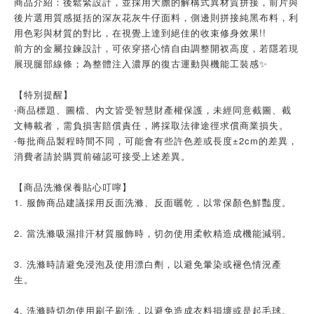
商品介紹：後鬆緊設計，並採用大膽的解構式異材質拼接，前片與
後片選用質感挺括的深灰花灰牛仔面料，側邊則拼接純黑布料，利
用色彩與材質的對比，在視覺上達到絕佳的收束修身效果!!
前方的金屬拉鍊設計，可依穿搭心情自由調整開衩高度，若隱若現
展現腿部線條；為整體注入濃厚的復古運動與機能工裝感✨
【特別提醒】
‧商品標題、圖檔、內文皆受智慧財產權保護，未經同意截圖、截
文轉載者，需負損害賠償責任，將採取法律途徑求償商業損失。
‧每批商品製程時間不同，可能會有些許色差或長度±2cm的差異，
消費者請於購買前確認可接受上述差異。
【商品洗滌保養貼心叮嚀】
1. 服飾商品建議採用反面洗滌、反面曬乾，以常保顏色鮮豔度。
2. 當洗滌吸濕排汗材質服飾時，切勿使用柔軟精造成機能減弱。
3. 洗滌時請避免浸泡及使用漂白劑，以避免暈染或褪色情況產
生。
4. 洗滌時切勿使用刷子刷洗，以避免造成衣料損壞或是起毛球。