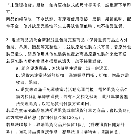
「未受理換貨」服務，如有更換款式或尺寸等需求，請重新下單即
可。
商品如經修改、下水洗滌、有穿著使用痕跡、磨損、殘留氣味、配
件不全，使其缺乏完整性即失去再販售價值時，恕不接受退貨。
3.
退貨商品須為全新狀態且包裝完整商品（保持退貨商品之內外
包裝、吊牌、贈品等完整性），並以原始包裝方式寄回，若原外包
裝已遺失，請另使用其他包裝袋包覆於商品原廠包裝外來做寄送，
若原包裝內所有物品有損壞或遺失，恕不接受退貨。
a.
組合優惠商品，無法做單件退貨，請一併退回。
b.
退貨未達當時滿額折扣、滿額贈品門檻，折扣、贈品亦需
收回、退回。
c.
退貨未達滿千免運或當時活動免運門檻，需於退貨商品金
額內扣除訂單應收運費，若有不足扣之狀況，此訂單將會無
法受理退貨，以宅配貨到付款方式退回。
若瑪之蜜確認商品無法受理退貨或非退貨訂單之商品，會以貨到付
0
款方式寄還給您（貨到付款金額13
元）。
1
若無法聯繫上，取消退貨商品只保留
個月（辦理退貨日開始計
算），逾期商品將直接作廢，恕無法退回購物金，還請留意。