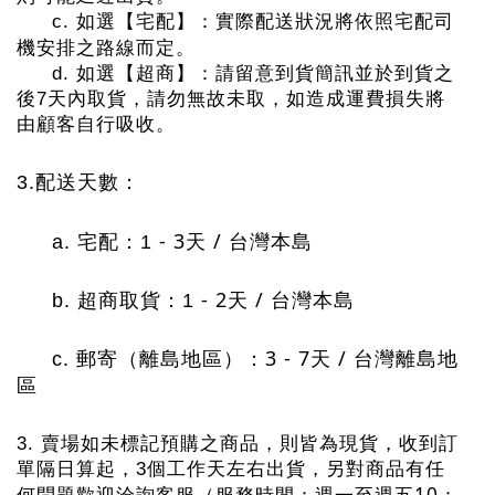
c.
如選【宅配】：實際配送狀況將依照宅配司
機安排之路線而定。
d.
如選【超商】：請留意到貨簡訊並於到貨之
後
7
天內取貨，請勿無故未取，如造成運費損失將
由顧客自行吸收。
3.
配送天數：
- 3
/
a.
宅配：1
天
台灣本島
- 2
/
b.
超商取貨：1
天
台灣本島
郵寄（離島地區）：
3 - 7
天
/
台灣離島地
c.
區
3.
賣場如未標記預購之商品，則皆為現貨，收到訂
單隔日算起，3個工作天左右出貨，另對商品有任
10
何問題歡迎洽詢客服（服務時間：週一至週五
：