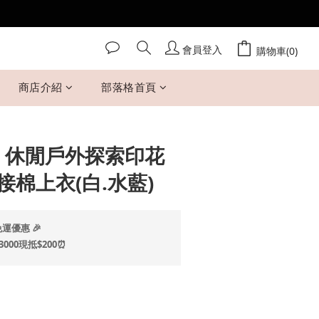
會員登入
立即購買
購物車(0)
商店介紹
部落格首頁
 Mi 休閒戶外探索印花
棉上衣(白.水藍)
運優惠 🎉
00現抵$200⏰