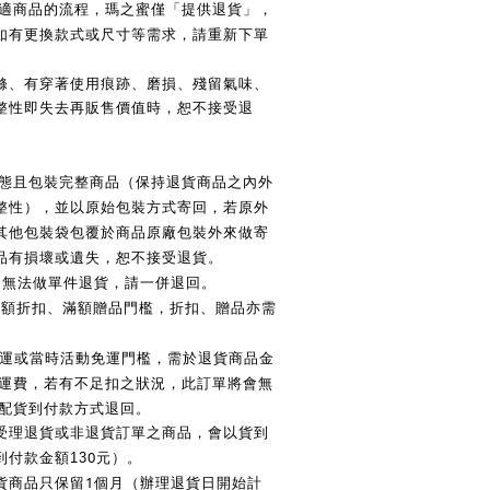
適商品的流程，瑪之蜜僅「提供退貨」，
如有更換款式或尺寸等需求，請重新下單
滌、有穿著使用痕跡、磨損、殘留氣味、
整性即失去再販售價值時，恕不接受退
態且包裝完整商品（保持退貨商品之內外
整性），並以原始包裝方式寄回，若原外
其他包裝袋包覆於商品原廠包裝外來做寄
品有損壞或遺失，恕不接受退貨。
，無法做單件退貨，請一併退回。
滿額折扣、滿額贈品門檻，折扣、贈品亦需
運或當時活動免運門檻，需於退貨商品金
運費，若有不足扣之狀況，此訂單將會無
配貨到付款方式退回。
受理退貨或非退貨訂單之商品，會以貨到
0
付款金額13
元）。
1
貨商品只保留
個月（辦理退貨日開始計