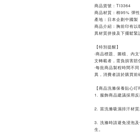
商品貨號：TI3364
商品材質：棉95% 彈性
產地：日本企劃中國製
商品介紹：胸前印有以
異材質拼接及下擺鬆緊
【特別提醒】
‧商品標題、圖檔、內
文轉載者，需負損害賠
‧每批商品製程時間不同
異，消費者請於購買前
【商品洗滌保養貼心叮
1. 服飾商品建議採用
2. 當洗滌吸濕排汗材
3. 洗滌時請避免浸泡
生。