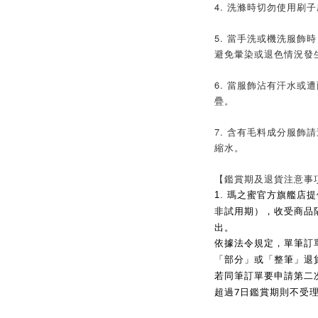
4. 洗滌時切勿使用刷
5. 當手洗或機洗服飾
避免暈染或退色情況發
6. 當服飾沾有汗水或
疊。
7. 含有毛料成分服飾
縮水。
【鑑賞期及退貨注意事
1.
瑪之蜜官方旗艦店提
非試用期），收受商品
出。
依據法令規定，單筆訂
「部分」或「整筆」退
若同筆訂單要申請第二
7
超過
日鑑賞期則不受