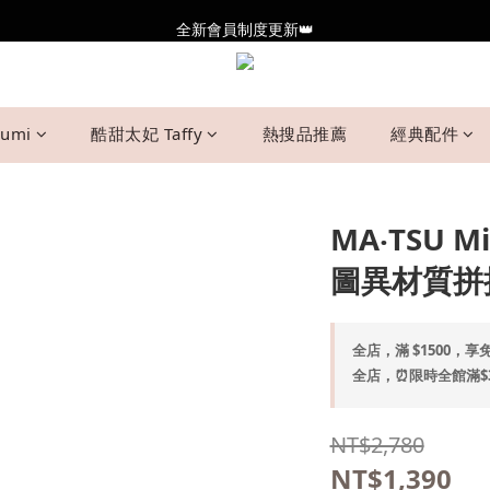
全新會員制度更新👑
全新會員制度更新👑
加入官方LINE🥰最新優惠資訊不錯過
全新會員制度更新👑
umi
酷甜太妃 Taffy
熱搜品推薦
經典配件
MA‧TSU
圖異材質拼接
全店，滿 $1500，享免
全店，⏰限時全館滿$30
NT$2,780
NT$1,390