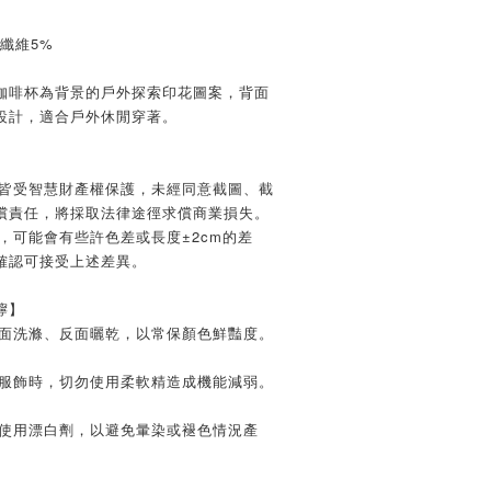
纖維5%
咖啡杯為背景的戶外探索印花圖案，背面
設計，適合戶外休閒穿著。
文皆受智慧財產權保護，未經同意截圖、截
償責任，將採取法律途徑求償商業損失。
，可能會有些許色差或長度±2cm的差
確認可接受上述差異。
嚀】
反面洗滌、反面曬乾，以常保顏色鮮豔度。
質服飾時，切勿使用柔軟精造成機能減弱。
及使用漂白劑，以避免暈染或褪色情況產