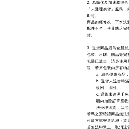
2.
為簡化及加速取得合
「未受理換貨」服務，
即可。
商品如經修改、下水洗
配件不全，使其缺乏完
貨。
3.
退貨商品須為全新狀
包裝、吊牌、贈品等完
包裝已遺失，請另使用
送，若原包裝內所有物
a.
組合優惠商品
b.
退貨未達當時
收回、退回。
c.
退貨未達滿千免
額內扣除訂單應收
法受理退貨，以宅
若瑪之蜜確認商品無法
付款方式寄還給您（貨到
若無法聯繫上，取消退