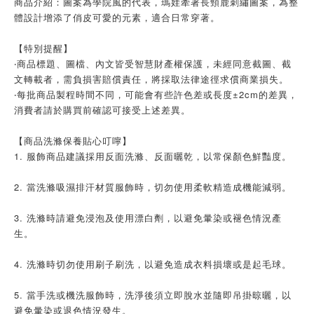
商品介紹：圖案為學院風的代表，瑪娃牽著長頸鹿刺繡圖案，為整
體設計增添了俏皮可愛的元素，適合日常穿著。
【特別提醒】
‧商品標題、圖檔、內文皆受智慧財產權保護，未經同意截圖、截
文轉載者，需負損害賠償責任，將採取法律途徑求償商業損失。
‧每批商品製程時間不同，可能會有些許色差或長度±2cm的差異，
消費者請於購買前確認可接受上述差異。
【商品洗滌保養貼心叮嚀】
1. 服飾商品建議採用反面洗滌、反面曬乾，以常保顏色鮮豔度。
2. 當洗滌吸濕排汗材質服飾時，切勿使用柔軟精造成機能減弱。
3. 洗滌時請避免浸泡及使用漂白劑，以避免暈染或褪色情況產
生。
4. 洗滌時切勿使用刷子刷洗，以避免造成衣料損壞或是起毛球。
5. 當手洗或機洗服飾時，洗淨後須立即脫水並隨即吊掛晾曬，以
避免暈染或退色情況發生。