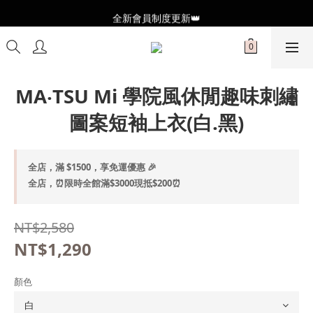
全新會員制度更新👑
全新會員制度更新👑
加入官方LINE🥰最新優惠資訊不錯過
全新會員制度更新👑
MA‧TSU Mi 學院風休閒趣味刺繡
圖案短袖上衣(白.黑)
全店，滿 $1500，享免運優惠 🎉
全店，⏰限時全館滿$3000現抵$200⏰
NT$2,580
NT$1,290
顏色