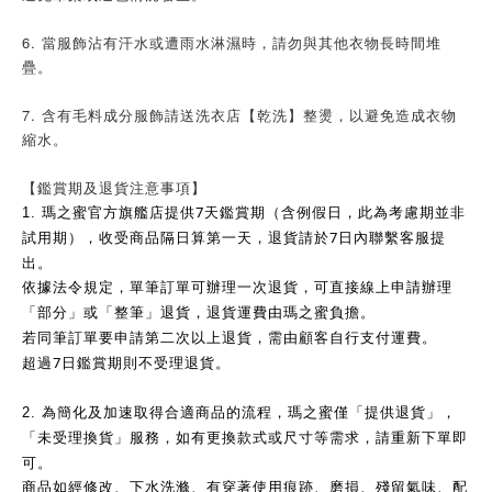
6. 當服飾沾有汗水或遭雨水淋濕時，請勿與其他衣物長時間堆
疊。
7. 含有毛料成分服飾請送洗衣店【乾洗】整燙，以避免造成衣物
縮水。
【鑑賞期及退貨注意事項】
7
1.
瑪之蜜官方旗艦店提供
天鑑賞期（含例假日，此為考慮期並非
7
試用期），收受商品隔日算第一天，退貨請於
日內聯繫客服提
出。
依據法令規定，單筆訂單可辦理一次退貨，可直接線上申請辦理
「部分」或「整筆」退貨，退貨運費由瑪之蜜負擔。
若同筆訂單要申請第二次以上退貨，需由顧客自行支付運費。
7
超過
日鑑賞期則不受理退貨。
2.
為簡化及加速取得合適商品的流程，瑪之蜜僅「提供退貨」，
「未受理換貨」服務，如有更換款式或尺寸等需求，請重新下單即
可。
商品如經修改、下水洗滌、有穿著使用痕跡、磨損、殘留氣味、配