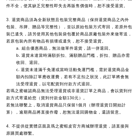
件不全，使其缺乏完整性即失去再販售價值時，恕不接受退貨。
3.
退貨商品須為全新狀態且包裝完整商品（保持退貨商品之內外
包裝、吊牌、贈品等完整性），並以原始包裝方式寄回，若原外包
裝已遺失，請另使用其他包裝袋包覆於商品原廠包裝外來做寄送，
若原包裝內所有物品有損壞或遺失，恕不接受退貨。
a.
組合優惠商品，無法做單件退貨，請一併退回。
b.
退貨未達當時滿額折扣、滿額贈品門檻，折扣、贈品亦需
收回、退回。
c.
退貨未達滿千免運或當時活動免運門檻，需於退貨商品金
額內扣除訂單應收運費，若有不足扣之狀況，此訂單將會無
法受理退貨，以宅配貨到付款方式退回。
若瑪之蜜確認商品無法受理退貨或非退貨訂單之商品，會以貨到付
0
款方式寄還給您（貨到付款金額13
元）。
1
若無法聯繫上，取消退貨商品只保留
個月（辦理退貨日開始計
算），逾期商品將直接作廢，恕無法退回購物金，還請留意。
4.
不提供從實體店面及瑪之蜜蝦皮官方商城辦理退貨，請直接與
原購買處聯繫。