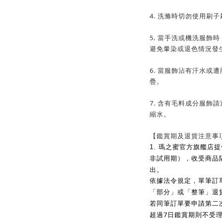
4. 洗滌時切勿使用刷
5. 當手洗或機洗服飾
避免暈染或退色情況發
6. 當服飾沾有汗水或
疊。
7. 含有毛料成分服飾
縮水。
【鑑賞期及退貨注意事
1.
瑪之蜜官方旗艦店提
非試用期），收受商品
出。
依據法令規定，單筆訂
「部分」或「整筆」退
若同筆訂單要申請第二
7
超過
日鑑賞期則不受