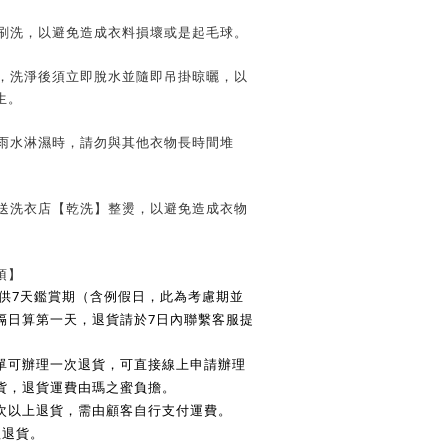
子刷洗，以避免造成衣料損壞或是起毛球。
時，洗淨後須立即脫水並隨即吊掛晾曬，以
生。
遭雨水淋濕時，請勿與其他衣物長時間堆
請送洗衣店【乾洗】整燙，以避免造成衣物
項】
7
供
天鑑賞期（含例假日，此為考慮期並
7
隔日算第一天，退貨請於
日內聯繫客服提
單可辦理一次退貨，可直接線上申請辦理
貨，退貨運費由瑪之蜜負擔。
次以上退貨，需由顧客自行支付運費。
理退貨。