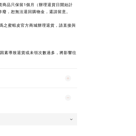
1
貨商品只保留
個月（辦理退貨日開始計
作廢，恕無法退回購物金，還請留意。
瑪之蜜蝦皮官方商城辦理退貨，請直接與
因素導致退貨或未領次數過多，將影響往
。