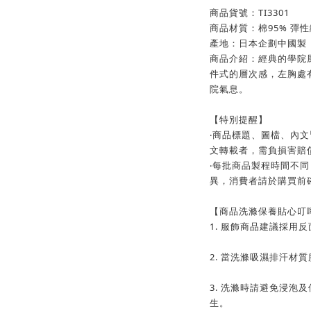
商品貨號：TI3301
商品材質：棉95% 彈性
產地：日本企劃中國製
商品介紹：經典的學院
件式的層次感，左胸處
院氣息。
【特別提醒】
‧商品標題、圖檔、內
文轉載者，需負損害賠
‧每批商品製程時間不同
異，消費者請於購買前
【商品洗滌保養貼心叮
1. 服飾商品建議採用
2. 當洗滌吸濕排汗材
3. 洗滌時請避免浸泡
生。