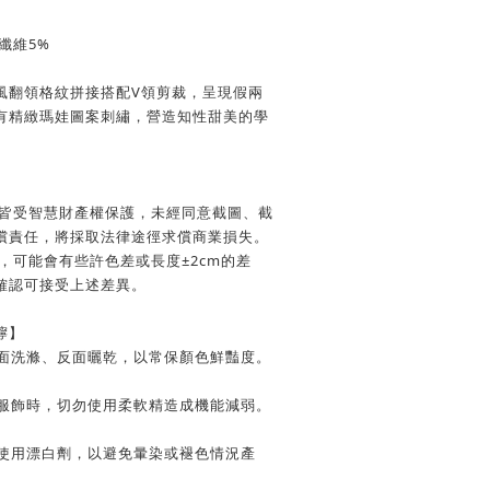
纖維5%
風翻領格紋拼接搭配V領剪裁，呈現假兩
有精緻瑪娃圖案刺繡，營造知性甜美的學
文皆受智慧財產權保護，未經同意截圖、截
償責任，將採取法律途徑求償商業損失。
，可能會有些許色差或長度±2cm的差
確認可接受上述差異。
嚀】
反面洗滌、反面曬乾，以常保顏色鮮豔度。
質服飾時，切勿使用柔軟精造成機能減弱。
及使用漂白劑，以避免暈染或褪色情況產