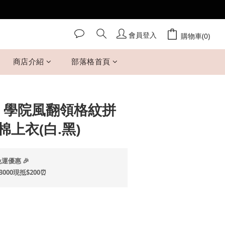
會員登入
立即購買
購物車(0)
商店介紹
部落格首頁
 Mi 學院風翻領格紋拼
上衣(白.黑)
運優惠 🎉
00現抵$200⏰