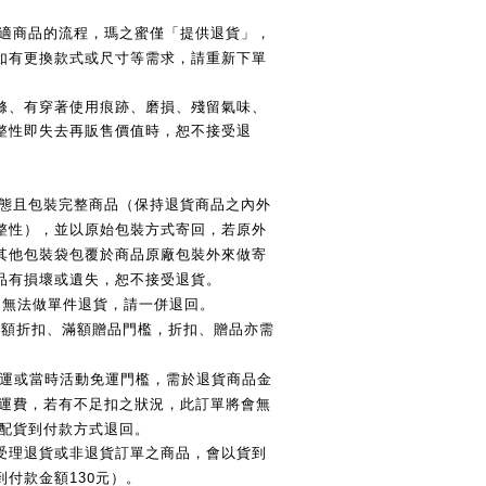
適商品的流程，瑪之蜜僅「提供退貨」，
如有更換款式或尺寸等需求，請重新下單
滌、有穿著使用痕跡、磨損、殘留氣味、
整性即失去再販售價值時，恕不接受退
態且包裝完整商品（保持退貨商品之內外
整性），並以原始包裝方式寄回，若原外
其他包裝袋包覆於商品原廠包裝外來做寄
品有損壞或遺失，恕不接受退貨。
，無法做單件退貨，請一併退回。
滿額折扣、滿額贈品門檻，折扣、贈品亦需
運或當時活動免運門檻，需於退貨商品金
運費，若有不足扣之狀況，此訂單將會無
配貨到付款方式退回。
受理退貨或非退貨訂單之商品，會以貨到
0
付款金額13
元）。