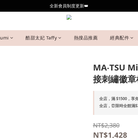
全新會員制度更新👑
全新會員制度更新👑
加入官方LINE🥰最新優惠資訊不錯過
全新會員制度更新👑
umi
酷甜太妃 Taffy
熱搜品推薦
經典配件
MA‧TSU
接刺繡徽章棉
全店，滿 $1500，享免
全店，⏰限時全館滿$30
NT$2,380
NT$1,428