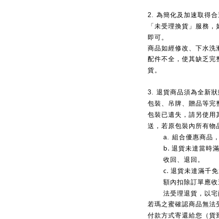
2.
為簡化及加速取得合
「未受理換貨」服務，
即可。
商品如經修改、下水洗
配件不全，使其缺乏完
貨。
3.
退貨商品須為全新狀
包裝、吊牌、贈品等完
包裝已遺失，請另使用
送，若原包裝內所有物
a.
組合優惠商品
b.
退貨未達當時
收回、退回。
c.
退貨未達滿千免
額內扣除訂單應收
法受理退貨，以宅
若瑪之蜜確認商品無法
付款方式寄還給您（貨到