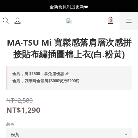
全新會員制度更新👑
全新會員制度更新👑
加入官方LINE🥰最新優惠資訊不錯過
全新會員制度更新👑
MA‧TSU Mi 寬鬆感落肩層次感拼
接貼布繡插圖棉上衣(白.粉黃)
全店，滿 $1500，享免運優惠 🎉
全店，⏰限時全館滿$3000現抵$200⏰
NT$2,580
NT$1,290
顏色