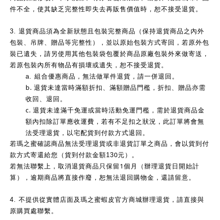
件不全，使其缺乏完整性即失去再販售價值時，恕不接受退貨。
3.
退貨商品須為全新狀態且包裝完整商品（保持退貨商品之內外
包裝、吊牌、贈品等完整性），並以原始包裝方式寄回，若原外包
裝已遺失，請另使用其他包裝袋包覆於商品原廠包裝外來做寄送，
若原包裝內所有物品有損壞或遺失，恕不接受退貨。
a.
組合優惠商品，無法做單件退貨，請一併退回。
b.
退貨未達當時滿額折扣、滿額贈品門檻，折扣、贈品亦需
收回、退回。
c.
退貨未達滿千免運或當時活動免運門檻，需於退貨商品金
額內扣除訂單應收運費，若有不足扣之狀況，此訂單將會無
法受理退貨，以宅配貨到付款方式退回。
若瑪之蜜確認商品無法受理退貨或非退貨訂單之商品，會以貨到付
0
款方式寄還給您（貨到付款金額13
元）。
1
若無法聯繫上，取消退貨商品只保留
個月（辦理退貨日開始計
算），逾期商品將直接作廢，恕無法退回購物金，還請留意。
4.
不提供從實體店面及瑪之蜜蝦皮官方商城辦理退貨，請直接與
原購買處聯繫。