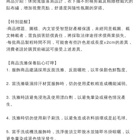
商品介紹：休閒寬版落肩設計，衣下擺不對稱剪裁及精緻標籤式的
貼布繡，增加視覺亮點，舒適度與隨性氛圍的穿搭。
【特別提醒】
‧商品標題、圖檔、內文皆受智慧財產權保護，未經同意截圖、截
文轉載者，需負損害賠償責任，將採取法律途徑求償商業損失。
‧每批商品製程時間不同，可能會有些許色差或長度±2cm的差異，
消費者請於購買前確認可接受上述差異。
【商品洗滌保養貼心叮嚀】
1. 服飾商品建議採用反面洗滌、反面曬乾，以常保顏色鮮豔度。
2. 當洗滌吸濕排汗材質服飾時，切勿使用柔軟精造成機能減弱。
3. 洗滌時請避免浸泡及使用漂白劑，以避免暈染或褪色情況產
生。
4. 洗滌時切勿使用刷子刷洗，以避免造成衣料損壞或是起毛球。
5. 當手洗或機洗服飾時，洗淨後須立即脫水並隨即吊掛晾曬，以
避免暈染或退色情況發生。