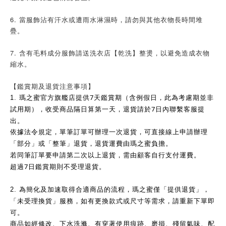
6. 當服飾沾有汗水或遭雨水淋濕時，請勿與其他衣物長時間堆
疊。
7. 含有毛料成分服飾請送洗衣店【乾洗】整燙，以避免造成衣物
縮水。
【鑑賞期及退貨注意事項】
7
1.
瑪之蜜官方旗艦店提供
天鑑賞期（含例假日，此為考慮期並非
7
試用期），收受商品隔日算第一天，退貨請於
日內聯繫客服提
出。
依據法令規定，單筆訂單可辦理一次退貨，可直接線上申請辦理
「部分」或「整筆」退貨，退貨運費由瑪之蜜負擔。
若同筆訂單要申請第二次以上退貨，需由顧客自行支付運費。
7
超過
日鑑賞期則不受理退貨。
2.
為簡化及加速取得合適商品的流程，瑪之蜜僅「提供退貨」，
「未受理換貨」服務，如有更換款式或尺寸等需求，請重新下單即
可。
商品如經修改、下水洗滌、有穿著使用痕跡、磨損、殘留氣味、配