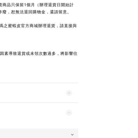
1
貨商品只保留
個月（辦理退貨日開始計
作廢，恕無法退回購物金，還請留意。
瑪之蜜蝦皮官方商城辦理退貨，請直接與
因素導致退貨或未領次數過多，將影響往
。