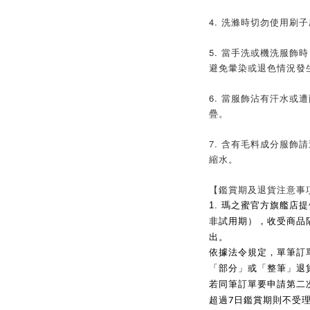
4. 洗滌時切勿使用刷
5. 當手洗或機洗服飾
避免暈染或退色情況發
6. 當服飾沾有汗水或
疊。
7. 含有毛料成分服飾
縮水。
【鑑賞期及退貨注意事
1.
瑪之蜜官方旗艦店提
非試用期），收受商品
出。
依據法令規定，單筆訂
「部分」或「整筆」退
若同筆訂單要申請第二
7
超過
日鑑賞期則不受