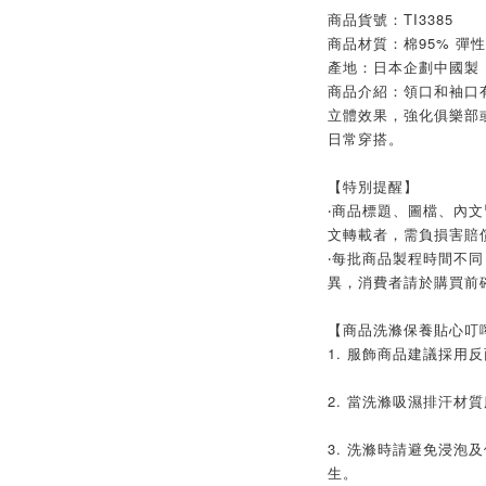
商品貨號：TI3385
商品材質：棉95% 彈性
產地：日本企劃中國製
商品介紹：領口和袖口
立體效果，強化俱樂部
日常穿搭。
【特別提醒】
‧商品標題、圖檔、內
文轉載者，需負損害賠
‧每批商品製程時間不同
異，消費者請於購買前
【商品洗滌保養貼心叮
1. 服飾商品建議採用
2. 當洗滌吸濕排汗材
3. 洗滌時請避免浸泡
生。