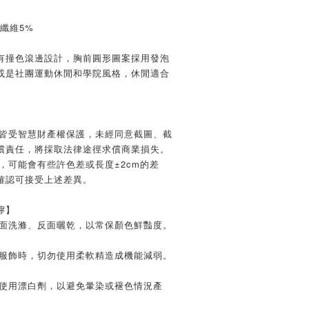
纖維5%
有撞色滾邊設計，胸前圓形圖案採用發泡
或是社團運動休閒和學院風格，休閒適合
文皆受智慧財產權保護，未經同意截圖、截
償責任，將採取法律途徑求償商業損失。
，可能會有些許色差或長度±2cm的差
確認可接受上述差異。
嚀】
反面洗滌、反面曬乾，以常保顏色鮮豔度。
質服飾時，切勿使用柔軟精造成機能減弱。
及使用漂白劑，以避免暈染或褪色情況產