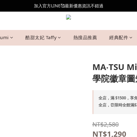
加入官方LINE🥰最新優惠資訊不錯過
全新會員制度更新👑
全新會員制度更新👑
umi
酷甜太妃 Taffy
熱搜品推薦
經典配件
MA‧TSU
學院徽章圖短
全店，滿 $1500，享免
全店，⏰限時全館滿$30
NT$2,580
NT$1,290