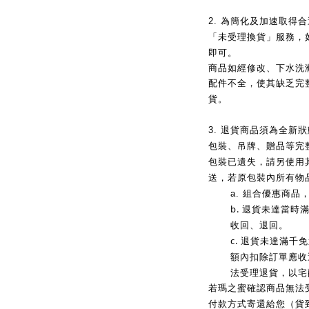
2.
為簡化及加速取得合
「未受理換貨」服務，
即可。
商品如經修改、下水洗
配件不全，使其缺乏完
貨。
3.
退貨商品須為全新狀
包裝、吊牌、贈品等完
包裝已遺失，請另使用
送，若原包裝內所有物
a.
組合優惠商品
b.
退貨未達當時
收回、退回。
c.
退貨未達滿千免
額內扣除訂單應收
法受理退貨，以宅
若瑪之蜜確認商品無法
付款方式寄還給您（貨到