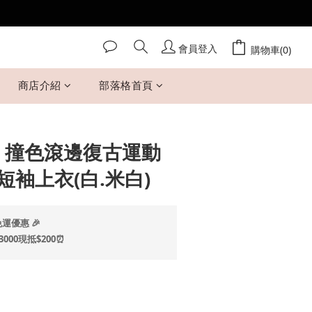
會員登入
立即購買
購物車(0)
商店介紹
部落格首頁
 Mi 撞色滾邊復古運動
袖上衣(白.米白)
運優惠 🎉
00現抵$200⏰