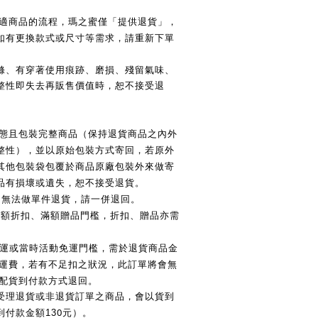
適商品的流程，瑪之蜜僅「提供退貨」，
如有更換款式或尺寸等需求，請重新下單
滌、有穿著使用痕跡、磨損、殘留氣味、
整性即失去再販售價值時，恕不接受退
態且包裝完整商品（保持退貨商品之內外
整性），並以原始包裝方式寄回，若原外
其他包裝袋包覆於商品原廠包裝外來做寄
品有損壞或遺失，恕不接受退貨。
，無法做單件退貨，請一併退回。
滿額折扣、滿額贈品門檻，折扣、贈品亦需
運或當時活動免運門檻，需於退貨商品金
運費，若有不足扣之狀況，此訂單將會無
配貨到付款方式退回。
受理退貨或非退貨訂單之商品，會以貨到
0
付款金額13
元）。