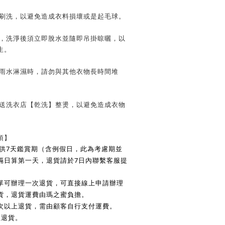
子刷洗，以避免造成衣料損壞或是起毛球。
時，洗淨後須立即脫水並隨即吊掛晾曬，以
生。
遭雨水淋濕時，請勿與其他衣物長時間堆
請送洗衣店【乾洗】整燙，以避免造成衣物
項】
7
供
天鑑賞期（含例假日，此為考慮期並
7
隔日算第一天，退貨請於
日內聯繫客服提
單可辦理一次退貨，可直接線上申請辦理
貨，退貨運費由瑪之蜜負擔。
次以上退貨，需由顧客自行支付運費。
理退貨。