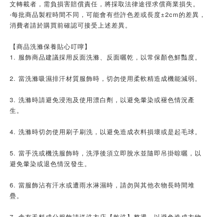
文轉載者，需負損害賠償責任，將採取法律途徑求償商業損失。
‧每批商品製程時間不同，可能會有些許色差或長度±2cm的差異，
消費者請於購買前確認可接受上述差異。
【商品洗滌保養貼心叮嚀】
1. 服飾商品建議採用反面洗滌、反面曬乾，以常保顏色鮮豔度。
2. 當洗滌吸濕排汗材質服飾時，切勿使用柔軟精造成機能減弱。
3. 洗滌時請避免浸泡及使用漂白劑，以避免暈染或褪色情況產
生。
4. 洗滌時切勿使用刷子刷洗，以避免造成衣料損壞或是起毛球。
5. 當手洗或機洗服飾時，洗淨後須立即脫水並隨即吊掛晾曬，以
避免暈染或退色情況發生。
6. 當服飾沾有汗水或遭雨水淋濕時，請勿與其他衣物長時間堆
疊。
7. 含有毛料成分服飾請送洗衣店【乾洗】整燙，以避免造成衣物