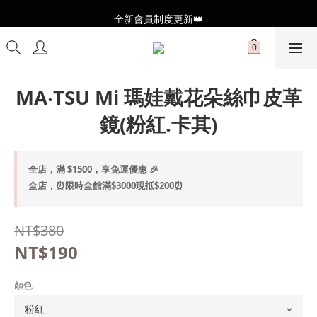
全新會員制度更新👑
全新會員制度更新👑
加入官方LINE🥰最新優惠資訊不錯過
全新會員制度更新👑
MA‧TSU Mi 瑪娃戴花朵絲巾皮革
鏡(粉紅.卡其)
全店，滿 $1500，享免運優惠 🎉
全店，⏰限時全館滿$3000現抵$200⏰
NT$380
NT$190
顏色