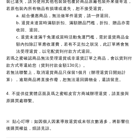
裝已遺失，請另使用其他包裝袋包覆於商品原廠包裝外來做寄送，
若原包裝內所有物品有損壞或遺失，恕不接受退貨。
a.
組合優惠商品，無法做單件退貨，請一併退回。
b.
退貨未達當時滿額折扣、滿額贈品門檻，折扣、贈品亦需
收回、退回。
c.
退貨未達滿千免運或當時活動免運門檻，需於退貨商品金
額內扣除訂單應收運費，若有不足扣之狀況，此訂單將會無
法受理退貨，以宅配貨到付款方式退回。
若瑪之蜜確認商品無法受理退貨或非退貨訂單之商品，會以貨到付
0
款方式寄還給您（貨到付款金額13
元）。
1
若無法聯繫上，取消退貨商品只保留
個月（辦理退貨日開始計
算），逾期商品將直接作廢，恕無法退回購物金，還請留意。
4.
不提供從實體店面及瑪之蜜蝦皮官方商城辦理退貨，請直接與
原購買處聯繫。
※
貼心叮嚀：如因個人因素導致退貨或未領次數過多，將影響往
後購買權益，煩請見諒。