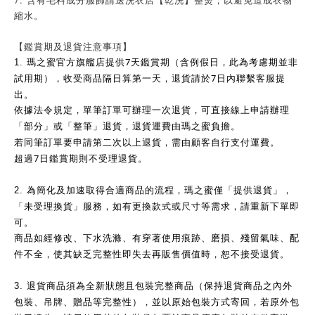
縮水。
【鑑賞期及退貨注意事項】
7
1.
瑪之蜜官方旗艦店提供
天鑑賞期（含例假日，此為考慮期並非
7
試用期），收受商品隔日算第一天，退貨請於
日內聯繫客服提
出。
依據法令規定，單筆訂單可辦理一次退貨，可直接線上申請辦理
「部分」或「整筆」退貨，退貨運費由瑪之蜜負擔。
若同筆訂單要申請第二次以上退貨，需由顧客自行支付運費。
7
超過
日鑑賞期則不受理退貨。
2.
為簡化及加速取得合適商品的流程，瑪之蜜僅「提供退貨」，
「未受理換貨」服務，如有更換款式或尺寸等需求，請重新下單即
可。
商品如經修改、下水洗滌、有穿著使用痕跡、磨損、殘留氣味、配
件不全，使其缺乏完整性即失去再販售價值時，恕不接受退貨。
3.
退貨商品須為全新狀態且包裝完整商品（保持退貨商品之內外
包裝、吊牌、贈品等完整性），並以原始包裝方式寄回，若原外包