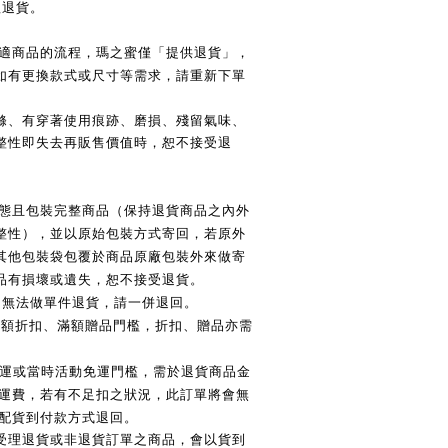
理退貨。
適商品的流程，瑪之蜜僅「提供退貨」，
如有更換款式或尺寸等需求，請重新下單
滌、有穿著使用痕跡、磨損、殘留氣味、
整性即失去再販售價值時，恕不接受退
態且包裝完整商品（保持退貨商品之內外
整性），並以原始包裝方式寄回，若原外
其他包裝袋包覆於商品原廠包裝外來做寄
品有損壞或遺失，恕不接受退貨。
，無法做單件退貨，請一併退回。
滿額折扣、滿額贈品門檻，折扣、贈品亦需
運或當時活動免運門檻，需於退貨商品金
運費，若有不足扣之狀況，此訂單將會無
配貨到付款方式退回。
受理退貨或非退貨訂單之商品，會以貨到