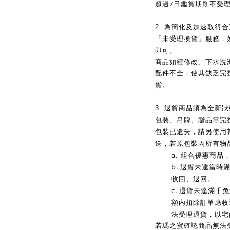
7
超過
日鑑賞期則不受
2.
為簡化及加速取得合
「未受理換貨」服務，
即可。
商品如經修改、下水洗
配件不全，使其缺乏完
貨。
3.
退貨商品須為全新狀
包裝、吊牌、贈品等完
包裝已遺失，請另使用
送，若原包裝內所有物
a.
組合優惠商品
b.
退貨未達當時
收回、退回。
c.
退貨未達滿千免
額內扣除訂單應收
法受理退貨，以宅
若瑪之蜜確認商品無法