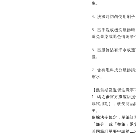
生。
4. 洗滌時切勿使用刷
5. 當手洗或機洗服飾
避免暈染或退色情況發
6. 當服飾沾有汗水或
疊。
7. 含有毛料成分服飾
縮水。
【鑑賞期及退貨注意事
1.
瑪之蜜官方旗艦店提
非試用期），收受商品
出。
依據法令規定，單筆訂
「部分」或「整筆」退
若同筆訂單要申請第二