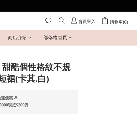
會員登入
立即購買
購物車(0)
商店介紹
部落格首頁
 Mi 甜酷個性格紋不規
裙(卡其.白)
運優惠 🎉
00現抵$200⏰