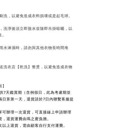
子刷洗，以避免造成衣料損壞或是起毛球。
時，洗淨後須立即脫水並隨即吊掛晾曬，以
生。
遭雨水淋濕時，請勿與其他衣物長時間堆
請送洗衣店【乾洗】整燙，以避免造成衣物
項】
7
供
天鑑賞期（含例假日，此為考慮期並
7
隔日算第一天，退貨請於
日內聯繫客服提
單可辦理一次退貨，可直接線上申請辦理
貨，退貨運費由瑪之蜜負擔。
次以上退貨，需由顧客自行支付運費。