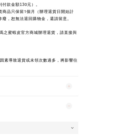
0
付款金額13
元）。
1
貨商品只保留
個月（辦理退貨日開始計
作廢，恕無法退回購物金，還請留意。
瑪之蜜蝦皮官方商城辦理退貨，請直接與
因素導致退貨或未領次數過多，將影響往
。