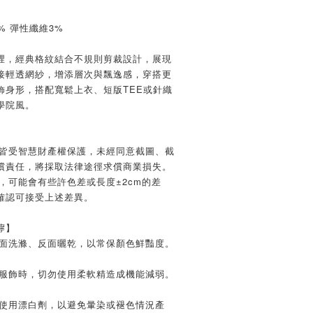
% 彈性纖維3%
裡，經典格紋結合不規則剪裁設計，展現
接輕透網紗，增添層次與飄逸感，穿搭更
飾身形，搭配寬鬆上衣、短版TEE或針織
學院風。
文皆受智慧財產權保護，未經同意截圖、截
償責任，將採取法律途徑求償商業損失。
，可能會有些許色差或長度±2cm的差
確認可接受上述差異。
嚀】
反面洗滌、反面曬乾，以常保顏色鮮豔度。
質服飾時，切勿使用柔軟精造成機能減弱。
及使用漂白劑，以避免暈染或褪色情況產