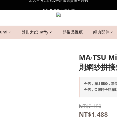
全新會員制度更新👑
全新會員制度更新👑
加入官方LINE🥰最新優惠資訊不錯過
全新會員制度更新👑
umi
酷甜太妃 Taffy
熱搜品推薦
經典配件
MA‧TSU
則網紗拼接短
全店，滿 $1500，享免
全店，⏰限時全館滿$30
NT$2,480
NT$1,488