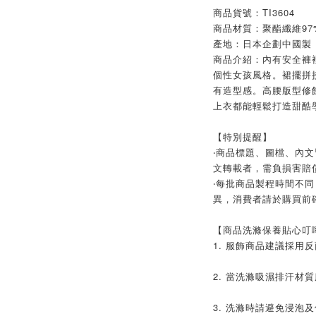
商品貨號：TI3604
商品材質：聚酯纖維97
產地：日本企劃中國製
商品介紹：內有安全褲
個性女孩風格。裙擺拼
有造型感。高腰版型修
上衣都能輕鬆打造甜酷
【特別提醒】
‧商品標題、圖檔、內
文轉載者，需負損害賠
‧每批商品製程時間不同
異，消費者請於購買前
【商品洗滌保養貼心叮
1. 服飾商品建議採用
2. 當洗滌吸濕排汗材
3. 洗滌時請避免浸泡