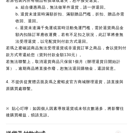
若原包裝內所有物品有損壞或遺失，恕不接受退貨。
a.
組合優惠商品，無法做單件退貨，請一併退回。
b.
退貨未達當時滿額折扣、滿額贈品門檻，折扣、贈品亦需
收回、退回。
c.
退貨未達滿千免運或當時活動免運門檻，需於退貨商品金
額內扣除訂單應收運費，若有不足扣之狀況，此訂單將會無
法受理退貨，以宅配貨到付款方式退回。
若瑪之蜜確認商品無法受理退貨或非退貨訂單之商品，會以貨到付
0
款方式寄還給您（貨到付款金額13
元）。
1
若無法聯繫上，取消退貨商品只保留
個月（辦理退貨日開始計
算），逾期商品將直接作廢，恕無法退回購物金，還請留意。
4.
不提供從實體店面及瑪之蜜蝦皮官方商城辦理退貨，請直接與
原購買處聯繫。
※
貼心叮嚀：如因個人因素導致退貨或未領次數過多，將影響往
後購買權益，煩請見諒。