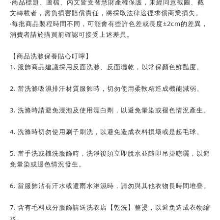
‧商品標題、圖檔、內文皆受智慧財產權保護，未經同意截圖、截
文轉載者，需負損害賠償責任，將採取法律途徑求償商業損失。
‧每批商品製程時間不同，可能會有些許色差或長度±2cm的差異，
消費者請於購買前確認可接受上述差異。
【商品洗滌保養貼心叮嚀】
1. 服飾商品建議採用反面洗滌、反面曬乾，以常保顏色鮮豔度。
2. 當洗滌吸濕排汗材質服飾時，切勿使用柔軟精造成機能減弱。
3. 洗滌時請避免浸泡及使用漂白劑，以避免暈染或褪色情況產生。
4. 洗滌時切勿使用刷子刷洗，以避免造成衣料損壞或是起毛球。
5. 當手洗或機洗服飾時，洗淨後須立即脫水並隨即吊掛晾曬，以避
免暈染或退色情況發生。
6. 當服飾沾有汗水或遭雨水淋濕時，請勿與其他衣物長時間堆疊。
7. 含有毛料成分服飾請送洗衣店【乾洗】整燙，以避免造成衣物縮
水。