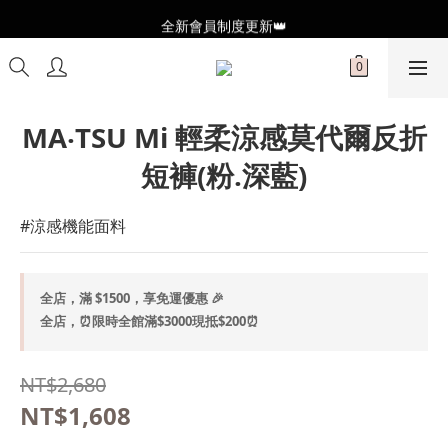
全新會員制度更新👑
全新會員制度更新👑
加入官方LINE🥰最新優惠資訊不錯過
全新會員制度更新👑
MA‧TSU Mi 輕柔涼感莫代爾反折
短褲(粉.深藍)
#涼感機能面料
全店，滿 $1500，享免運優惠 🎉
全店，⏰限時全館滿$3000現抵$200⏰
NT$2,680
NT$1,608