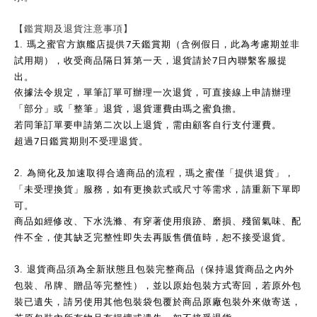
【鑑賞期及退貨注意事項】
7
1.
瑪之蜜官方旗艦店提供
天鑑賞期（含例假日，此為考慮期並非
7
試用期），收受商品隔日算第一天，退貨請於
日內聯繫客服提
出。
依據法令規定，單筆訂單可辦理一次退貨，可直接線上申請辦理
「部分」或「整筆」退貨，退貨運費由瑪之蜜負擔。
若同筆訂單要申請第二次以上退貨，需由顧客自行支付運費。
7
超過
日鑑賞期則不受理退貨。
2.
為簡化及加速取得合適商品的流程，瑪之蜜僅「提供退貨」，
「未受理換貨」服務，如有更換款式或尺寸等需求，請重新下單即
可。
商品如經修改、下水洗滌、有穿著使用痕跡、磨損、殘留氣味、配
件不全，使其缺乏完整性即失去再販售價值時，恕不接受退貨。
3.
退貨商品須為全新狀態且包裝完整商品（保持退貨商品之內外
包裝、吊牌、贈品等完整性），並以原始包裝方式寄回，若原外包
裝已遺失，請另使用其他包裝袋包覆於商品原廠包裝外來做寄送，