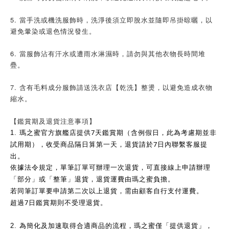
5. 當手洗或機洗服飾時，洗淨後須立即脫水並隨即吊掛晾曬，以
避免暈染或退色情況發生。
6. 當服飾沾有汗水或遭雨水淋濕時，請勿與其他衣物長時間堆
疊。
7. 含有毛料成分服飾請送洗衣店【乾洗】整燙，以避免造成衣物
縮水。
【鑑賞期及退貨注意事項】
7
1.
瑪之蜜官方旗艦店提供
天鑑賞期（含例假日，此為考慮期並非
7
試用期），收受商品隔日算第一天，退貨請於
日內聯繫客服提
出。
依據法令規定，單筆訂單可辦理一次退貨，可直接線上申請辦理
「部分」或「整筆」退貨，退貨運費由瑪之蜜負擔。
若同筆訂單要申請第二次以上退貨，需由顧客自行支付運費。
7
超過
日鑑賞期則不受理退貨。
2.
為簡化及加速取得合適商品的流程，瑪之蜜僅「提供退貨」，