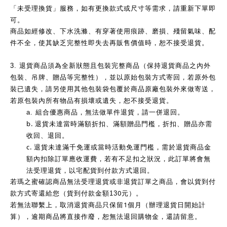
「未受理換貨」服務，如有更換款式或尺寸等需求，請重新下單即
可。
商品如經修改、下水洗滌、有穿著使用痕跡、磨損、殘留氣味、配
件不全，使其缺乏完整性即失去再販售價值時，恕不接受退貨。
3.
退貨商品須為全新狀態且包裝完整商品（保持退貨商品之內外
包裝、吊牌、贈品等完整性），並以原始包裝方式寄回，若原外包
裝已遺失，請另使用其他包裝袋包覆於商品原廠包裝外來做寄送，
若原包裝內所有物品有損壞或遺失，恕不接受退貨。
a.
組合優惠商品，無法做單件退貨，請一併退回。
b.
退貨未達當時滿額折扣、滿額贈品門檻，折扣、贈品亦需
收回、退回。
c.
退貨未達滿千免運或當時活動免運門檻，需於退貨商品金
額內扣除訂單應收運費，若有不足扣之狀況，此訂單將會無
法受理退貨，以宅配貨到付款方式退回。
若瑪之蜜確認商品無法受理退貨或非退貨訂單之商品，會以貨到付
0
款方式寄還給您（貨到付款金額13
元）。
1
若無法聯繫上，取消退貨商品只保留
個月（辦理退貨日開始計
算），逾期商品將直接作廢，恕無法退回購物金，還請留意。