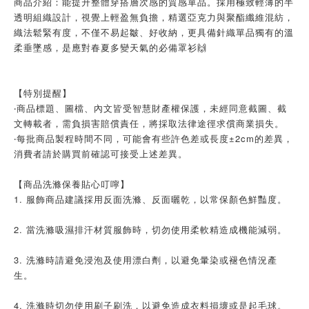
商品介紹：能提升整體穿搭層次感的質感單品。採用極致輕薄的半
透明組織設計，視覺上輕盈無負擔，精選亞克力與聚酯纖維混紡，
織法鬆緊有度，不僅不易起皺、好收納，更具備針織單品獨有的溫
柔垂墜感，是應對春夏多變天氣的必備罩衫🙌
【特別提醒】
‧商品標題、圖檔、內文皆受智慧財產權保護，未經同意截圖、截
文轉載者，需負損害賠償責任，將採取法律途徑求償商業損失。
‧每批商品製程時間不同，可能會有些許色差或長度±2cm的差異，
消費者請於購買前確認可接受上述差異。
【商品洗滌保養貼心叮嚀】
1. 服飾商品建議採用反面洗滌、反面曬乾，以常保顏色鮮豔度。
2. 當洗滌吸濕排汗材質服飾時，切勿使用柔軟精造成機能減弱。
3. 洗滌時請避免浸泡及使用漂白劑，以避免暈染或褪色情況產
生。
4. 洗滌時切勿使用刷子刷洗，以避免造成衣料損壞或是起毛球。