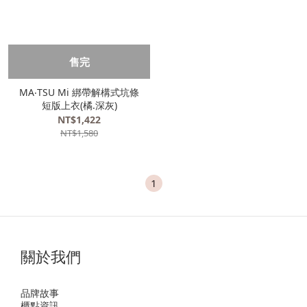
售完
MA‧TSU Mi 綁帶解構式坑條
短版上衣(橘.深灰)
NT$1,422
NT$1,580
1
關於我們
品牌故事
櫃點資訊