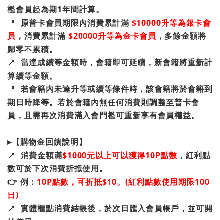
檻會員起為期1年間計算。
📍
原普卡會員期限內消費累計
滿
$10000升等為銀卡會
員
，消費累計滿
$20000升等為金卡會員
，多餘金額將
歸零不累積。
📍
當達成續等金額時，會籍即可延續，新會籍將重新計
算續等金額。
📍
若會籍內未達升等或續等條件時，該會籍將於會籍到
期日時降等。若於會籍內無任何消費則調整至普卡會
員，且需再次消費滿入會門檻可重新享有會員權益。
▸【購物金回饋說明】
📍
消費金額滿
$1000元以上可以獲得10P點數
，紅利點
數可於下次消費折抵使用。
👉 例：
10P點數，可折抵$10。(紅利點數使用期限100
日)
📍
實體櫃點消費結帳後，於次日匯入會員帳戶，並可開