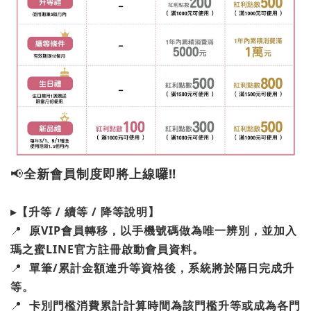
📢
全新會員制度即將上線囉‼
▸【升等 / 續等 / 降等說明】
📍
原VIP會員轉移，以手機號碼做為唯一辨別，並加入
瑪之蜜LINE官方註冊啟動會員資料。
📍
單筆/累計金額達升等資格後，系統將於隔日完成升
等。
📍
卡別門檻消費累計計算時間為該門檻升等或成為各門