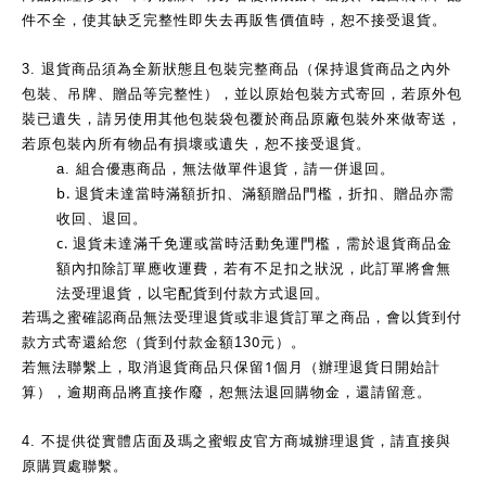
件不全，使其缺乏完整性即失去再販售價值時，恕不接受退貨。
3.
退貨商品須為全新狀態且包裝完整商品（保持退貨商品之內外
包裝、吊牌、贈品等完整性），並以原始包裝方式寄回，若原外包
裝已遺失，請另使用其他包裝袋包覆於商品原廠包裝外來做寄送，
若原包裝內所有物品有損壞或遺失，恕不接受退貨。
a.
組合優惠商品，無法做單件退貨，請一併退回。
b.
退貨未達當時滿額折扣、滿額贈品門檻，折扣、贈品亦需
收回、退回。
c.
退貨未達滿千免運或當時活動免運門檻，需於退貨商品金
額內扣除訂單應收運費，若有不足扣之狀況，此訂單將會無
法受理退貨，以宅配貨到付款方式退回。
若瑪之蜜確認商品無法受理退貨或非退貨訂單之商品，會以貨到付
0
款方式寄還給您（貨到付款金額13
元）。
1
若無法聯繫上，取消退貨商品只保留
個月（辦理退貨日開始計
算），逾期商品將直接作廢，恕無法退回購物金，還請留意。
4.
不提供從實體店面及瑪之蜜蝦皮官方商城辦理退貨，請直接與
原購買處聯繫。