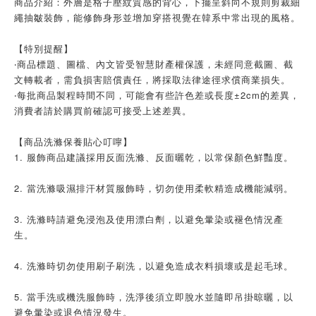
商品介紹：外層是格子壓紋質感的背心，下擺呈斜向不規則剪裁細
繩抽皺裝飾，能修飾身形並增加穿搭視覺在韓系中常出現的風格。
【特別提醒】
‧商品標題、圖檔、內文皆受智慧財產權保護，未經同意截圖、截
文轉載者，需負損害賠償責任，將採取法律途徑求償商業損失。
‧每批商品製程時間不同，可能會有些許色差或長度±2cm的差異，
消費者請於購買前確認可接受上述差異。
【商品洗滌保養貼心叮嚀】
1. 服飾商品建議採用反面洗滌、反面曬乾，以常保顏色鮮豔度。
2. 當洗滌吸濕排汗材質服飾時，切勿使用柔軟精造成機能減弱。
3. 洗滌時請避免浸泡及使用漂白劑，以避免暈染或褪色情況產
生。
4. 洗滌時切勿使用刷子刷洗，以避免造成衣料損壞或是起毛球。
5. 當手洗或機洗服飾時，洗淨後須立即脫水並隨即吊掛晾曬，以
避免暈染或退色情況發生。