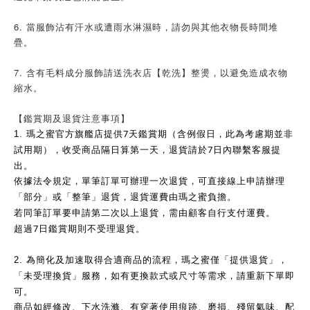
6. 當服飾沾有汗水或遭雨水淋濕時，請勿與其他衣物長時間堆
疊。
7. 含有毛料成分服飾請送洗衣店【乾洗】整燙，以避免造成衣物
縮水。
【鑑賞期及退貨注意事項】
7
1.
瑪之蜜官方旗艦店提供
天鑑賞期（含例假日，此為考慮期並非
7
試用期），收受商品隔日算第一天，退貨請於
日內聯繫客服提
出。
依據法令規定，單筆訂單可辦理一次退貨，可直接線上申請辦理
「部分」或「整筆」退貨，退貨運費由瑪之蜜負擔。
若同筆訂單要申請第二次以上退貨，需由顧客自行支付運費。
7
超過
日鑑賞期則不受理退貨。
2.
為簡化及加速取得合適商品的流程，瑪之蜜僅「提供退貨」，
「未受理換貨」服務，如有更換款式或尺寸等需求，請重新下單即
可。
商品如經修改、下水洗滌、有穿著使用痕跡、磨損、殘留氣味、配