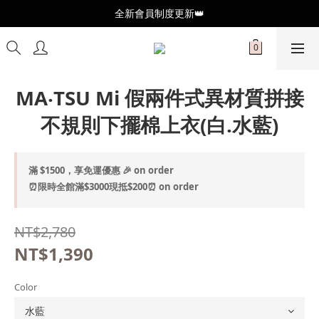
全新會員制度更新👑
全新會員制度更新👑
加入官方LINE🥰最新優惠資訊不錯過
全新會員制度更新👑
MA‧TSU Mi 假兩件式異材質拼接
不規則下擺棉上衣(白.水藍)
滿 $1500，享免運優惠 🎉 on order
⏰限時全館滿$3000現抵$200⏰ on order
NT$2,780
NT$1,390
Color