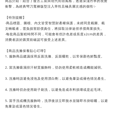
商品介紹：結合了復古工裝與現代街頭風格，透過深淺丹寧的視覺
衝擊，為經典彎刀寬褲版型注入率性且極具層次感的個性✨
【特別提醒】
‧商品標題、圖檔、內文皆受智慧財產權保護，未經同意截圖、截
文轉載者，需負損害賠償責任，將採取法律途徑求償商業損失。
‧每批商品製程時間不同，可能會有些許色差或長度±2cm的差異，
消費者請於購買前確認可接受上述差異。
【商品洗滌保養貼心叮嚀】
1. 服飾商品建議採用反面洗滌、反面曬乾，以常保顏色鮮豔度。
2. 當洗滌吸濕排汗材質服飾時，切勿使用柔軟精造成機能減弱。
3. 洗滌時請避免浸泡及使用漂白劑，以避免暈染或褪色情況產生。
4. 洗滌時切勿使用刷子刷洗，以避免造成衣料損壞或是起毛球。
5. 當手洗或機洗服飾時，洗淨後須立即脫水並隨即吊掛晾曬，以避
免暈染或退色情況發生。