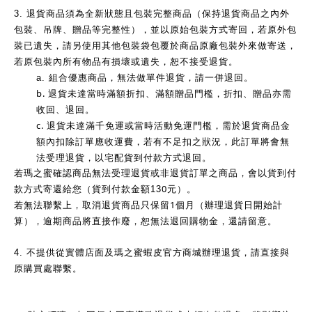
3.
退貨商品須為全新狀態且包裝完整商品（保持退貨商品之內外
包裝、吊牌、贈品等完整性），並以原始包裝方式寄回，若原外包
裝已遺失，請另使用其他包裝袋包覆於商品原廠包裝外來做寄送，
若原包裝內所有物品有損壞或遺失，恕不接受退貨。
a.
組合優惠商品，無法做單件退貨，請一併退回。
b.
退貨未達當時滿額折扣、滿額贈品門檻，折扣、贈品亦需
收回、退回。
c.
退貨未達滿千免運或當時活動免運門檻，需於退貨商品金
額內扣除訂單應收運費，若有不足扣之狀況，此訂單將會無
法受理退貨，以宅配貨到付款方式退回。
若瑪之蜜確認商品無法受理退貨或非退貨訂單之商品，會以貨到付
0
款方式寄還給您（貨到付款金額13
元）。
1
若無法聯繫上，取消退貨商品只保留
個月（辦理退貨日開始計
算），逾期商品將直接作廢，恕無法退回購物金，還請留意。
4.
不提供從實體店面及瑪之蜜蝦皮官方商城辦理退貨，請直接與
原購買處聯繫。