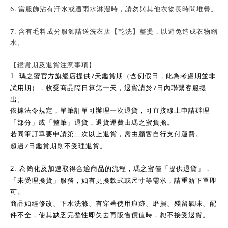
6. 當服飾沾有汗水或遭雨水淋濕時，請勿與其他衣物長時間堆疊。
7. 含有毛料成分服飾請送洗衣店【乾洗】整燙，以避免造成衣物縮
水。
【鑑賞期及退貨注意事項】
7
1.
瑪之蜜官方旗艦店提供
天鑑賞期（含例假日，此為考慮期並非
7
試用期），收受商品隔日算第一天，退貨請於
日內聯繫客服提
出。
依據法令規定，單筆訂單可辦理一次退貨，可直接線上申請辦理
「部分」或「整筆」退貨，退貨運費由瑪之蜜負擔。
若同筆訂單要申請第二次以上退貨，需由顧客自行支付運費。
7
超過
日鑑賞期則不受理退貨。
2.
為簡化及加速取得合適商品的流程，瑪之蜜僅「提供退貨」，
「未受理換貨」服務，如有更換款式或尺寸等需求，請重新下單即
可。
商品如經修改、下水洗滌、有穿著使用痕跡、磨損、殘留氣味、配
件不全，使其缺乏完整性即失去再販售價值時，恕不接受退貨。