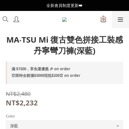
全新會員制度更新👑
全新會員制度更新👑
加入官方LINE🥰最新優惠資訊不錯過
全新會員制度更新👑
MA‧TSU Mi 復古雙色拼接工裝感
丹寧彎刀褲(深藍)
滿 $1500，享免運優惠 🎉 on order
⏰限時全館滿$3000現抵$200⏰ on order
NT$2,480
NT$2,232
Color