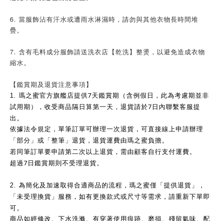
6. 當服飾沾有汗水或遭雨水淋濕時，請勿與其他衣物長時間堆
疊。
7. 含有毛料成分服飾請送洗衣店【乾洗】整燙，以避免造成衣物
縮水。
【鑑賞期及退貨注意事項】
7
1.
瑪之蜜官方旗艦店提供
天鑑賞期（含例假日，此為考慮期並非
7
試用期），收受商品隔日算第一天，退貨請於
日內聯繫客服提
出。
依據法令規定，單筆訂單可辦理一次退貨，可直接線上申請辦理
「部分」或「整筆」退貨，退貨運費由瑪之蜜負擔。
若同筆訂單要申請第二次以上退貨，需由顧客自行支付運費。
7
超過
日鑑賞期則不受理退貨。
2.
為簡化及加速取得合適商品的流程，瑪之蜜僅「提供退貨」，
「未受理換貨」服務，如有更換款式或尺寸等需求，請重新下單即
可。
商品如經修改、下水洗滌、有穿著使用痕跡、磨損、殘留氣味、配