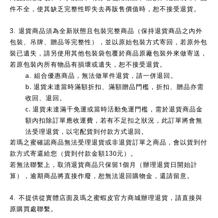
件不全，使其缺乏完整性即失去再販售價值時，恕不接受退貨。
3.
退貨商品須為全新狀態且包裝完整商品（保持退貨商品之內外
包裝、吊牌、贈品等完整性），並以原始包裝方式寄回，若原外包
裝已遺失，請另使用其他包裝袋包覆於商品原廠包裝外來做寄送，
若原包裝內所有物品有損壞或遺失，恕不接受退貨。
a.
組合優惠商品，無法做單件退貨，請一併退回。
b.
退貨未達當時滿額折扣、滿額贈品門檻，折扣、贈品亦需
收回、退回。
c.
退貨未達滿千免運或當時活動免運門檻，需於退貨商品金
額內扣除訂單應收運費，若有不足扣之狀況，此訂單將會無
法受理退貨，以宅配貨到付款方式退回。
若瑪之蜜確認商品無法受理退貨或非退貨訂單之商品，會以貨到付
0
款方式寄還給您（貨到付款金額13
元）。
1
若無法聯繫上，取消退貨商品只保留
個月（辦理退貨日開始計
算），逾期商品將直接作廢，恕無法退回購物金，還請留意。
4.
不提供從實體店面及瑪之蜜蝦皮官方商城辦理退貨，請直接與
原購買處聯繫。