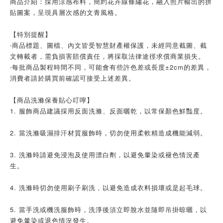
商品介紹：採用涼感布料，簡約花卉線條繡花，融入照片輸出的拼
貼圖案，呈現具層次感的文青風格。
【特別提醒】
‧商品標題、圖檔、內文皆受智慧財產權保護，未經同意截圖、截
文轉載者，需負損害賠償責任，將採取法律途徑求償商業損失。
‧每批商品製程時間不同，可能會有些許色差或長度±2cm的差異，
消費者請於購買前確認可接受上述差異。
【商品洗滌保養貼心叮嚀】
1. 服飾商品建議採用反面洗滌、反面曬乾，以常保顏色鮮豔度。
2. 當洗滌吸濕排汗材質服飾時，切勿使用柔軟精造成機能減弱。
3. 洗滌時請避免浸泡及使用漂白劑，以避免暈染或褪色情況產
生。
4. 洗滌時切勿使用刷子刷洗，以避免造成衣料損壞或是起毛球。
5. 當手洗或機洗服飾時，洗淨後須立即脫水並隨即吊掛晾曬，以
避免暈染或退色情況發生。