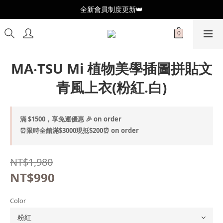
全新會員制度更新👑
全新會員制度更新👑
加入官方LINE🥰最新優惠資訊不錯過
全新會員制度更新👑
MA‧TSU Mi 植物美學插圖拼貼文
青風上衣(粉紅.白)
滿 $1500，享免運優惠 🎉 on order
⏰限時全館滿$3000現抵$200⏰ on order
NT$1,980
NT$990
Color