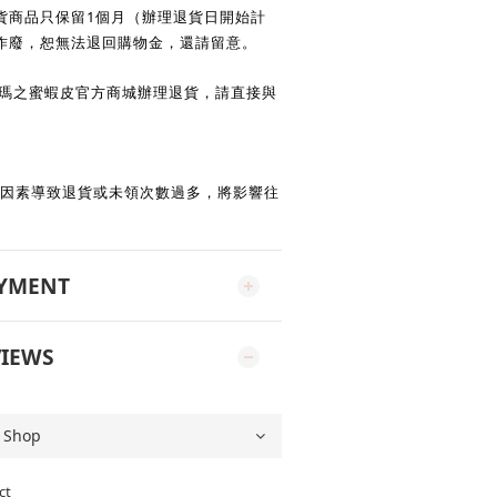
1
貨商品只保留
個月（辦理退貨日開始計
作廢，恕無法退回購物金，還請留意。
瑪之蜜蝦皮官方商城辦理退貨，請直接與
因素導致退貨或未領次數過多，將影響往
。
AYMENT
IEWS
ct