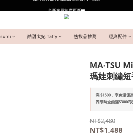
全新會員制度更新👑
全新會員制度更新👑
加入官方LINE🥰最新優惠資訊不錯過
全新會員制度更新👑
sumi
酷甜太妃 Taffy
熱搜品推薦
經典配件
MA‧TSU
瑪娃刺繡短袖
滿 $1500，享免運優惠 
⏰限時全館滿$3000現抵$
NT$2,480
NT$1,488