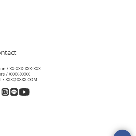
ntact
ne / XX-XXX-XXX-XXX
rs / XXXX-XXXX
l / XXX@XXXX.COM