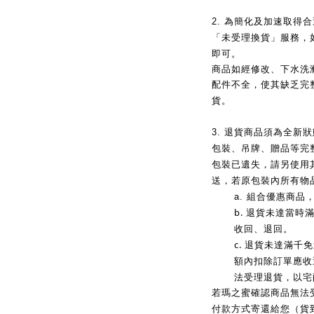
2.
為簡化及加速取得合
「未受理換貨」服務，
即可。
商品如經修改、下水洗
配件不全，使其缺乏完
貨。
3.
退貨商品須為全新狀
包裝、吊牌、贈品等完
包裝已遺失，請另使用
送，若原包裝內所有物
a.
組合優惠商品
b.
退貨未達當時
收回、退回。
c.
退貨未達滿千免
額內扣除訂單應收
法受理退貨，以宅
若瑪之蜜確認商品無法
付款方式寄還給您（貨到