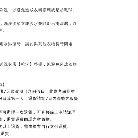
子刷洗，以避免造成衣料損壞或是起毛球。
時，洗淨後須立即脫水並隨即吊掛晾曬，以
生。
遭雨水淋濕時，請勿與其他衣物長時間堆
請送洗衣店【乾洗】整燙，以避免造成衣物
項】
7
供
天鑑賞期（含例假日，此為考慮期並
7
隔日算第一天，退貨請於
日內聯繫客服提
單可辦理一次退貨，可直接線上申請辦理
貨，退貨運費由瑪之蜜負擔。
次以上退貨，需由顧客自行支付運費。
理退貨。