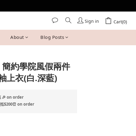
Sign in
BUY NOW
Cart(0)
About
Blog Posts
 Mi 簡約學院風假兩件
上衣(白.深藍)
 on order
200⏰ on order