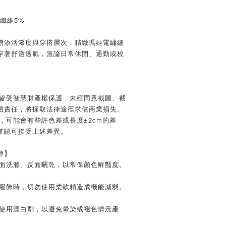
纖維5%
增添活潑度與穿搭層次，精緻瑪娃電繡細
穿著舒適透氣，無論日常休閒、通勤或校
文皆受智慧財產權保護，未經同意截圖、截
償責任，將採取法律途徑求償商業損失。
，可能會有些許色差或長度±2cm的差
確認可接受上述差異。
嚀】
反面洗滌、反面曬乾，以常保顏色鮮豔度。
質服飾時，切勿使用柔軟精造成機能減弱。
及使用漂白劑，以避免暈染或褪色情況產