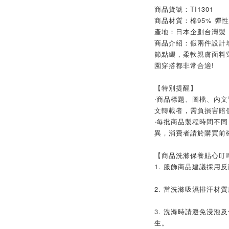
商品貨號：TI1301
商品材質：棉95% 彈性
產地：日本企劃台灣製
商品介紹：假兩件設計
節點綴，柔軟親膚面料
園穿搭都非常合適!
【特別提醒】
‧商品標題、圖檔、內
文轉載者，需負損害賠
‧每批商品製程時間不同
異，消費者請於購買前
【商品洗滌保養貼心叮
1. 服飾商品建議採用
2. 當洗滌吸濕排汗材
3. 洗滌時請避免浸泡
生。