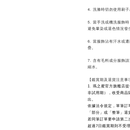
4. 洗滌時切勿使用刷
5. 當手洗或機洗服飾
避免暈染或退色情況發
6. 當服飾沾有汗水或
疊。
7. 含有毛料成分服飾
縮水。
【鑑賞期及退貨注意事
1.
瑪之蜜官方旗艦店提
非試用期），收受商品
出。
依據法令規定，單筆訂
「部分」或「整筆」退
若同筆訂單要申請第二
7
超過
日鑑賞期則不受