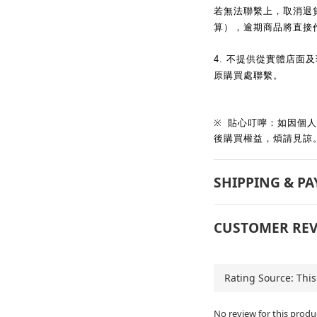
若無法聯繫上，取消退
算），逾期商品將直接
4.
不提供從實體店面及
原購買處聯繫。
※
貼心叮嚀：如因個人
後購買權益，煩請見諒
SHIPPING & P
CUSTOMER REV
No review for this produ