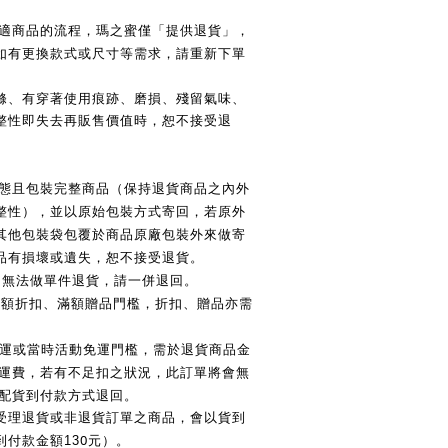
適商品的流程，瑪之蜜僅「提供退貨」，
如有更換款式或尺寸等需求，請重新下單
滌、有穿著使用痕跡、磨損、殘留氣味、
整性即失去再販售價值時，恕不接受退
態且包裝完整商品（保持退貨商品之內外
整性），並以原始包裝方式寄回，若原外
其他包裝袋包覆於商品原廠包裝外來做寄
品有損壞或遺失，恕不接受退貨。
，無法做單件退貨，請一併退回。
滿額折扣、滿額贈品門檻，折扣、贈品亦需
運或當時活動免運門檻，需於退貨商品金
運費，若有不足扣之狀況，此訂單將會無
配貨到付款方式退回。
受理退貨或非退貨訂單之商品，會以貨到
0
付款金額13
元）。