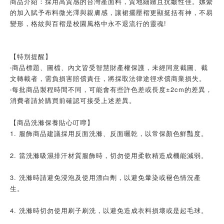
商品介紹：採用高質感的台灣產面料，質地細緻且抗皺性佳。嫘縈
的加入賦予布料微光澤與親膚感，讓裙擺壓褶更顯挺括有神，不易
變形，格紋與百褶是校園風格中永不退流行的靈魂!
【特別提醒】
‧商品標題、圖檔、內文皆受智慧財產權保護，未經同意截圖、截
文轉載者，需負損害賠償責任，將採取法律途徑求償商業損失。
‧每批商品製程時間不同，可能會有些許色差或長度±2cm的差異，
消費者請於購買前確認可接受上述差異。
【商品洗滌保養貼心叮嚀】
1. 服飾商品建議採用反面洗滌、反面曬乾，以常保顏色鮮豔度。
2. 當洗滌吸濕排汗材質服飾時，切勿使用柔軟精造成機能減弱。
3. 洗滌時請避免浸泡及使用漂白劑，以避免暈染或褪色情況產
生。
4. 洗滌時切勿使用刷子刷洗，以避免造成衣料損壞或是起毛球。