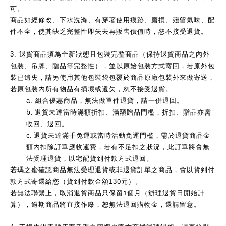
可。
商品如經修改、下水洗滌、有穿著使用痕跡、磨損、殘留氣味、配
件不全，使其缺乏完整性即失去再販售價值時，恕不接受退貨。
3.
退貨商品須為全新狀態且包裝完整商品（保持退貨商品之內外
包裝、吊牌、贈品等完整性），並以原始包裝方式寄回，若原外包
裝已遺失，請另使用其他包裝袋包覆於商品原廠包裝外來做寄送，
若原包裝內所有物品有損壞或遺失，恕不接受退貨。
a.
組合優惠商品，無法做單件退貨，請一併退回。
b.
退貨未達當時滿額折扣、滿額贈品門檻，折扣、贈品亦需
收回、退回。
c.
退貨未達滿千免運或當時活動免運門檻，需於退貨商品金
額內扣除訂單應收運費，若有不足扣之狀況，此訂單將會無
法受理退貨，以宅配貨到付款方式退回。
若瑪之蜜確認商品無法受理退貨或非退貨訂單之商品，會以貨到付
0
款方式寄還給您（貨到付款金額13
元）。
1
若無法聯繫上，取消退貨商品只保留
個月（辦理退貨日開始計
算），逾期商品將直接作廢，恕無法退回購物金，還請留意。