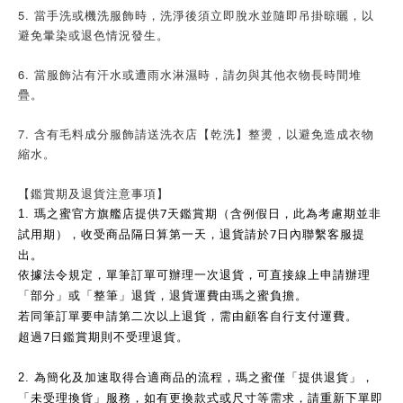
5. 當手洗或機洗服飾時，洗淨後須立即脫水並隨即吊掛晾曬，以
避免暈染或退色情況發生。
6. 當服飾沾有汗水或遭雨水淋濕時，請勿與其他衣物長時間堆
疊。
7. 含有毛料成分服飾請送洗衣店【乾洗】整燙，以避免造成衣物
縮水。
【鑑賞期及退貨注意事項】
7
1.
瑪之蜜官方旗艦店提供
天鑑賞期（含例假日，此為考慮期並非
7
試用期），收受商品隔日算第一天，退貨請於
日內聯繫客服提
出。
依據法令規定，單筆訂單可辦理一次退貨，可直接線上申請辦理
「部分」或「整筆」退貨，退貨運費由瑪之蜜負擔。
若同筆訂單要申請第二次以上退貨，需由顧客自行支付運費。
7
超過
日鑑賞期則不受理退貨。
2.
為簡化及加速取得合適商品的流程，瑪之蜜僅「提供退貨」，
「未受理換貨」服務，如有更換款式或尺寸等需求，請重新下單即