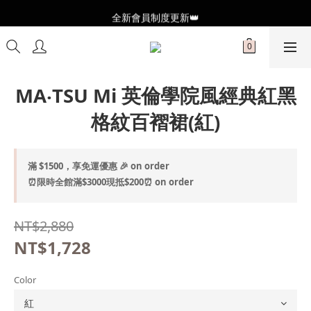
全新會員制度更新👑
全新會員制度更新👑
加入官方LINE🥰最新優惠資訊不錯過
全新會員制度更新👑
MA‧TSU Mi 英倫學院風經典紅黑
格紋百褶裙(紅)
滿 $1500，享免運優惠 🎉 on order
⏰限時全館滿$3000現抵$200⏰ on order
NT$2,880
NT$1,728
Color