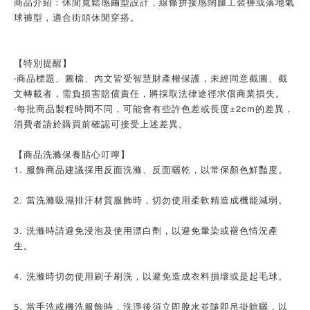
商品介紹：休閒寬鬆感繭型設計，線條拼接感闊腿工裝褲或落地氣
球褲型，適合街頭休閒穿搭。
【特別提醒】
‧商品標題、圖檔、內文皆受智慧財產權保護，未經同意截圖、截
文轉載者，需負損害賠償責任，將採取法律途徑求償商業損失。
‧每批商品製程時間不同，可能會有些許色差或長度±2cm的差異，
消費者請於購買前確認可接受上述差異。
【商品洗滌保養貼心叮嚀】
1. 服飾商品建議採用反面洗滌、反面曬乾，以常保顏色鮮豔度。
2. 當洗滌吸濕排汗材質服飾時，切勿使用柔軟精造成機能減弱。
3. 洗滌時請避免浸泡及使用漂白劑，以避免暈染或褪色情況產
生。
4. 洗滌時切勿使用刷子刷洗，以避免造成衣料損壞或是起毛球。
5. 當手洗或機洗服飾時，洗淨後須立即脫水並隨即吊掛晾曬，以