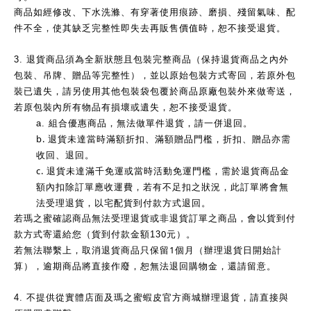
商品如經修改、下水洗滌、有穿著使用痕跡、磨損、殘留氣味、配
件不全，使其缺乏完整性即失去再販售價值時，恕不接受退貨。
3.
退貨商品須為全新狀態且包裝完整商品（保持退貨商品之內外
包裝、吊牌、贈品等完整性），並以原始包裝方式寄回，若原外包
裝已遺失，請另使用其他包裝袋包覆於商品原廠包裝外來做寄送，
若原包裝內所有物品有損壞或遺失，恕不接受退貨。
a.
組合優惠商品，無法做單件退貨，請一併退回。
b.
退貨未達當時滿額折扣、滿額贈品門檻，折扣、贈品亦需
收回、退回。
c.
退貨未達滿千免運或當時活動免運門檻，需於退貨商品金
額內扣除訂單應收運費，若有不足扣之狀況，此訂單將會無
法受理退貨，以宅配貨到付款方式退回。
若瑪之蜜確認商品無法受理退貨或非退貨訂單之商品，會以貨到付
0
款方式寄還給您（貨到付款金額13
元）。
1
若無法聯繫上，取消退貨商品只保留
個月（辦理退貨日開始計
算），逾期商品將直接作廢，恕無法退回購物金，還請留意。
4.
不提供從實體店面及瑪之蜜蝦皮官方商城辦理退貨，請直接與