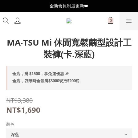
全新會員制度更新👑
全新會員制度更新👑
加入官方LINE🥰最新優惠資訊不錯過
全新會員制度更新👑
MA‧TSU Mi 休閒寬鬆繭型設計工
裝褲(卡.深藍)
全店，滿 $1500，享免運優惠 🎉
全店，⏰限時全館滿$3000現抵$200⏰
NT$3,380
NT$1,690
顏色