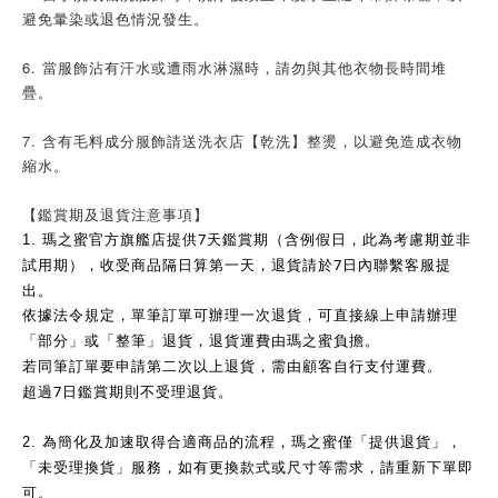
避免暈染或退色情況發生。
6. 當服飾沾有汗水或遭雨水淋濕時，請勿與其他衣物長時間堆
疊。
7. 含有毛料成分服飾請送洗衣店【乾洗】整燙，以避免造成衣物
縮水。
【鑑賞期及退貨注意事項】
7
1.
瑪之蜜官方旗艦店提供
天鑑賞期（含例假日，此為考慮期並非
7
試用期），收受商品隔日算第一天，退貨請於
日內聯繫客服提
出。
依據法令規定，單筆訂單可辦理一次退貨，可直接線上申請辦理
「部分」或「整筆」退貨，退貨運費由瑪之蜜負擔。
若同筆訂單要申請第二次以上退貨，需由顧客自行支付運費。
7
超過
日鑑賞期則不受理退貨。
2.
為簡化及加速取得合適商品的流程，瑪之蜜僅「提供退貨」，
「未受理換貨」服務，如有更換款式或尺寸等需求，請重新下單即
可。