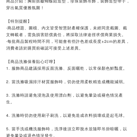
商品介紹：胸前抓皺蝴蝶結造型，珍珠裝飾吊飾，裝飾造型帶子，
穿出氣質優雅氛圍！
【特別提醒】
‧商品標題、圖檔、內文皆受智慧財產權保護，未經同意截圖、截
文轉載者，需負損害賠償責任，將採取法律途徑求償商業損失。
‧每批商品製程時間不同，可能會有些許色差或長度±2cm的差異，
消費者請於購買前確認可接受上述差異。
【商品洗滌保養貼心叮嚀】
1. 服飾商品建議採用反面洗滌、反面曬乾，以常保顏色鮮豔度。
2. 當洗滌吸濕排汗材質服飾時，切勿使用柔軟精造成機能減弱。
3. 洗滌時請避免浸泡及使用漂白劑，以避免暈染或褪色情況產
生。
4. 洗滌時切勿使用刷子刷洗，以避免造成衣料損壞或是起毛球。
5. 當手洗或機洗服飾時，洗淨後須立即脫水並隨即吊掛晾曬，以
避免暈染或退色情況發生。