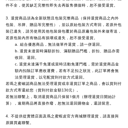
件不全，使其缺乏完整性即失去再販售價值時，恕不接受退貨。
3.
退貨商品須為全新狀態且包裝完整商品（保持退貨商品之內外
包裝、吊牌、贈品等完整性），並以原始包裝方式寄回，若原外包
裝已遺失，請另使用其他包裝袋包覆於商品原廠包裝外來做寄送，
若原包裝內所有物品有損壞或遺失，恕不接受退貨。
a.
組合優惠商品，無法做單件退貨，請一併退回。
b.
退貨未達當時滿額折扣、滿額贈品門檻，折扣、贈品亦需
收回、退回。
c.
退貨未達滿千免運或當時活動免運門檻，需於退貨商品金
額內扣除訂單應收運費，若有不足扣之狀況，此訂單將會無
法受理退貨，以宅配貨到付款方式退回。
若瑪之蜜確認商品無法受理退貨或非退貨訂單之商品，會以貨到付
0
款方式寄還給您（貨到付款金額13
元）。
1
若無法聯繫上，取消退貨商品只保留
個月（辦理退貨日開始計
算），逾期商品將直接作廢，恕無法退回購物金，還請留意。
4.
不提供從實體店面及瑪之蜜蝦皮官方商城辦理退貨，請直接與
原購買處聯繫。