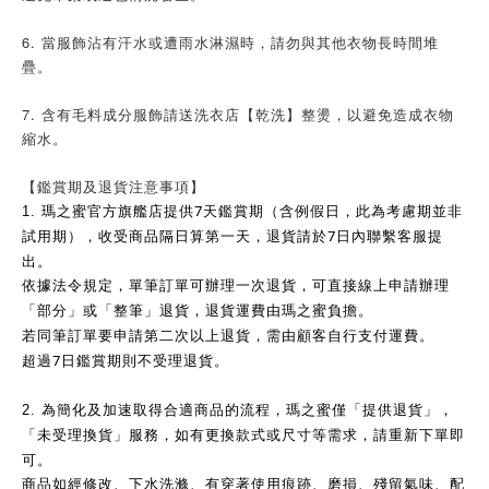
6. 當服飾沾有汗水或遭雨水淋濕時，請勿與其他衣物長時間堆
疊。
7. 含有毛料成分服飾請送洗衣店【乾洗】整燙，以避免造成衣物
縮水。
【鑑賞期及退貨注意事項】
7
1.
瑪之蜜官方旗艦店提供
天鑑賞期（含例假日，此為考慮期並非
7
試用期），收受商品隔日算第一天，退貨請於
日內聯繫客服提
出。
依據法令規定，單筆訂單可辦理一次退貨，可直接線上申請辦理
「部分」或「整筆」退貨，退貨運費由瑪之蜜負擔。
若同筆訂單要申請第二次以上退貨，需由顧客自行支付運費。
7
超過
日鑑賞期則不受理退貨。
2.
為簡化及加速取得合適商品的流程，瑪之蜜僅「提供退貨」，
「未受理換貨」服務，如有更換款式或尺寸等需求，請重新下單即
可。
商品如經修改、下水洗滌、有穿著使用痕跡、磨損、殘留氣味、配