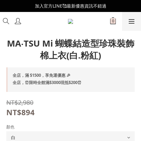
全新會員制度更新👑
加入官方LINE🥰最新優惠資訊不錯過
全新會員制度更新👑
MA‧TSU Mi 蝴蝶結造型珍珠裝飾
棉上衣(白.粉紅)
全店，滿 $1500，享免運優惠 🎉
全店，⏰限時全館滿$3000現抵$200⏰
NT$2,980
NT$894
顏色