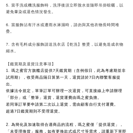
5. 當手洗或機洗服飾時，洗淨後須立即脫水並隨即吊掛晾曬，以
避免暈染或退色情況發生。
6. 當服飾沾有汗水或遭雨水淋濕時，請勿與其他衣物長時間堆
疊。
7. 含有毛料成分服飾請送洗衣店【乾洗】整燙，以避免造成衣物
縮水。
【鑑賞期及退貨注意事項】
7
1.
瑪之蜜官方旗艦店提供
天鑑賞期（含例假日，此為考慮期並非
7
試用期），收受商品隔日算第一天，退貨請於
日內聯繫客服提
出。
依據法令規定，單筆訂單可辦理一次退貨，可直接線上申請辦理
「部分」或「整筆」退貨，退貨運費由瑪之蜜負擔。
若同筆訂單要申請第二次以上退貨，需由顧客自行支付運費。
7
超過
日鑑賞期則不受理退貨。
2.
為簡化及加速取得合適商品的流程，瑪之蜜僅「提供退貨」，
「未受理換貨」服務，如有更換款式或尺寸等需求，請重新下單即