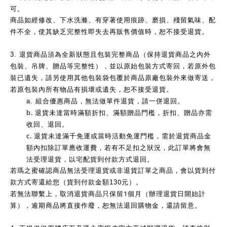
可。
商品如經修改、下水洗滌、有穿著使用痕跡、磨損、殘留氣味、配
件不全，使其缺乏完整性即失去再販售價值時，恕不接受退貨。
3.
退貨商品須為全新狀態且包裝完整商品（保持退貨商品之內外
包裝、吊牌、贈品等完整性），並以原始包裝方式寄回，若原外包
裝已遺失，請另使用其他包裝袋包覆於商品原廠包裝外來做寄送，
若原包裝內所有物品有損壞或遺失，恕不接受退貨。
a.
組合優惠商品，無法做單件退貨，請一併退回。
b.
退貨未達當時滿額折扣、滿額贈品門檻，折扣、贈品亦需
收回、退回。
c.
退貨未達滿千免運或當時活動免運門檻，需於退貨商品金
額內扣除訂單應收運費，若有不足扣之狀況，此訂單將會無
法受理退貨，以宅配貨到付款方式退回。
若瑪之蜜確認商品無法受理退貨或非退貨訂單之商品，會以貨到付
0
款方式寄還給您（貨到付款金額13
元）。
1
若無法聯繫上，取消退貨商品只保留
個月（辦理退貨日開始計
算），逾期商品將直接作廢，恕無法退回購物金，還請留意。