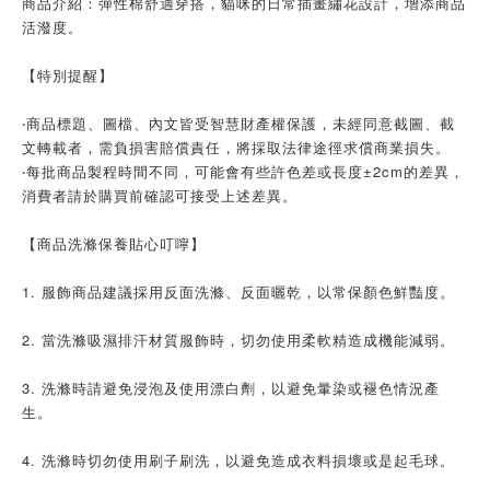
商品介紹：彈性棉舒適穿搭，貓咪的日常插畫繡花設計，增添商品
活潑度。
【特別提醒】
‧商品標題、圖檔、內文皆受智慧財產權保護，未經同意截圖、截
文轉載者，需負損害賠償責任，將採取法律途徑求償商業損失。
‧每批商品製程時間不同，可能會有些許色差或長度±2cm的差異，
消費者請於購買前確認可接受上述差異。
【商品洗滌保養貼心叮嚀】
1. 服飾商品建議採用反面洗滌、反面曬乾，以常保顏色鮮豔度。
2. 當洗滌吸濕排汗材質服飾時，切勿使用柔軟精造成機能減弱。
3. 洗滌時請避免浸泡及使用漂白劑，以避免暈染或褪色情況產
生。
4. 洗滌時切勿使用刷子刷洗，以避免造成衣料損壞或是起毛球。