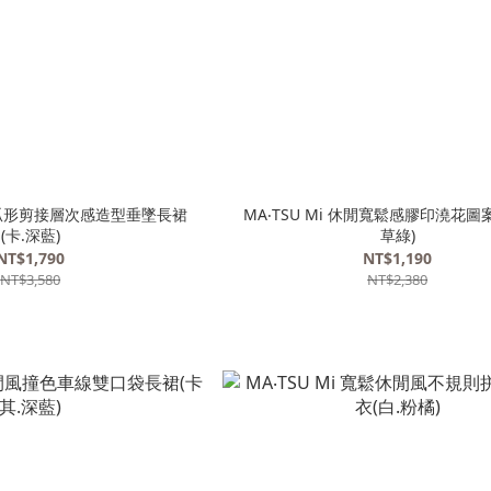
極簡弧形剪接層次感造型垂墜長裙
MA‧TSU Mi 休閒寬鬆感膠印澆花圖
(卡.深藍)
草綠)
NT$1,790
NT$1,190
NT$3,580
NT$2,380