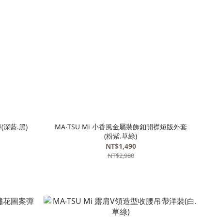
(深藍.黑)
MA‧TSU Mi 小香風金屬裝飾釦開襟短版外套
(粉紫.草綠)
NT$1,490
NT$2,980