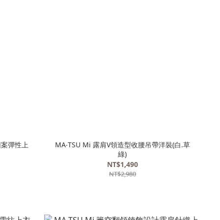
花圖案彈性上
MA‧TSU Mi 露肩V領造型收腰吊帶洋裝(白.草
綠)
NT$1,490
NT$2,980