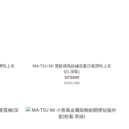
接彈性上衣
MA‧TSU Mi 寬鬆感瑪娃繡花夏日風彈性上衣
(白.深藍)
NT$890
NT$1,780