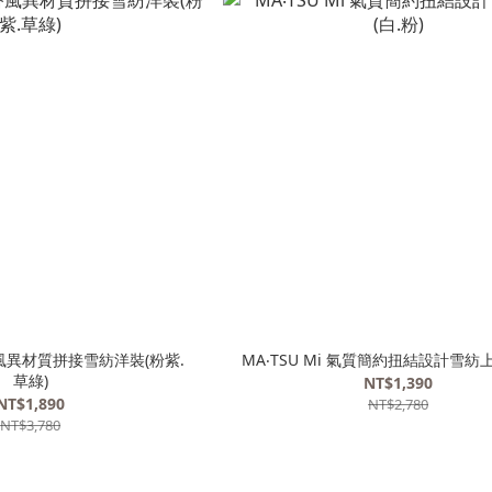
小香風異材質拼接雪紡洋裝(粉紫.
MA‧TSU Mi 氣質簡約扭結設計雪紡上
草綠)
NT$1,390
NT$1,890
NT$2,780
NT$3,780