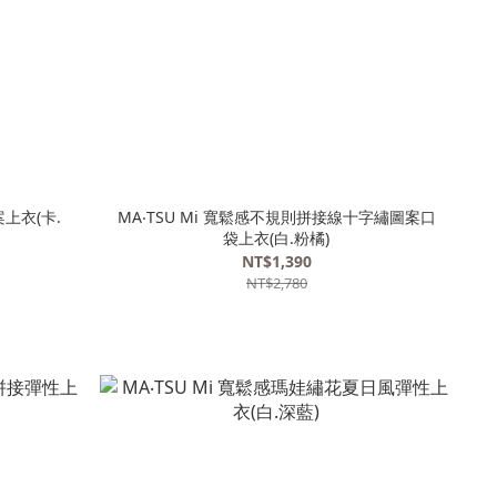
案上衣(卡.
MA‧TSU Mi 寬鬆感不規則拼接線十字繡圖案口
袋上衣(白.粉橘)
NT$1,390
NT$2,780