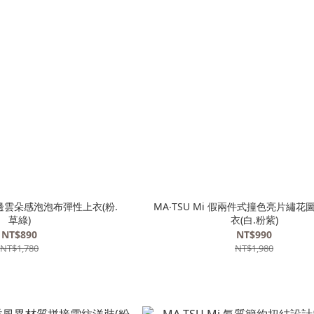
木耳邊雲朵感泡泡布彈性上衣(粉.
MA‧TSU Mi 假兩件式撞色亮片繡
草綠)
衣(白.粉紫)
NT$890
NT$990
NT$1,780
NT$1,980