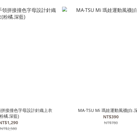
水手領拼接撞色字母設計針織上衣
MA‧TSU Mi 瑪娃運動風襪(白.
(粉橘.深藍)
NT$390
NT$1,290
NT$780
NT$2,580