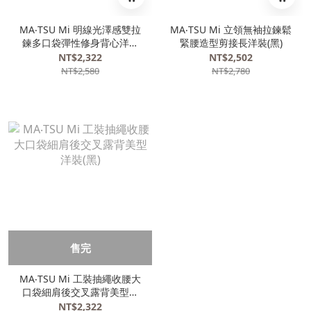
MA‧TSU Mi 明線光澤感雙拉
MA‧TSU Mi 立領無袖拉鍊鬆
鍊多口袋彈性修身背心洋裝
緊腰造型剪接長洋裝(黑)
(深藍.黑)
NT$2,322
NT$2,502
NT$2,580
NT$2,780
售完
MA‧TSU Mi 工裝抽繩收腰大
口袋細肩後交叉露背美型洋
裝(黑)
NT$2,322