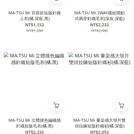
MA‧TSU Mi 百搭款短版針織
MA‧TSU Mi 2WAY羅紋開釦
上衣(橘.深藍.黑)
式兩穿針織毛衣(深灰.深藍)
NT$1,152
NT$2,232
NT$1,280
NT$2,480
MA‧TSU Mi 立體撞色編織感
MA‧TSU Mi 暈染感大領片雙
針織短版毛衣(橘.黑)
頭拉鍊短版針織衫(橘.深藍)
NT$2,232
NT$2,052